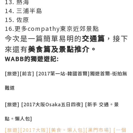
13. 熱海
14. 三浦半島
15. 佐原
16.更多compathy東京近郊景點
今次是一篇簡單易明的
交通篇
，接下
來還有
美食篇及景點推介。
WABB的獨遊遊記:
[旅遊][前言] [2017第一站-韓國首爾]獨遊首爾-街拍無
難道
[旅遊] [2017大阪Osaka五日四夜] [新手 交通。景
點。懶人包]
[旅遊][2017大阪][美食。懶人包][黑門市場] [一個