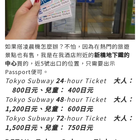
如果
搭
凌晨機怎麼辦？不怕，因為在熱門的旅遊
景點也有售，我是在我酒店附近的
新橋地下鐵的
中心
買的，近5號出口的位置，只需要出示
Passport便可。
Tokyo Subway
24
-hour Ticket
大人：
800日元、兒童： 400日元
Tokyo Subway
48
-hour Ticket
大人：
1,200日元、兒童： 600日元
Tokyo Subway
72
-hour Ticket
大人：
1,500日元、兒童： 750日元