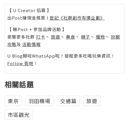
【 U Creator 招募 】
出Post賺現金獎賞 l
登記《社群創作有價企劃》
【 睇Post + 參加品牌活動 】
瀏覽更多社群
打卡
丶
旅遊
丶
美食
丶
親子
丶
寵物
丶
扮靚
攻略
及
活動情報
U Blog開咗WhatsApp啦！發掘更多吃喝玩樂資訊！
Follow 我哋
！
相關話題
東京
羽田機場
交通篇
旅遊
市區觀光