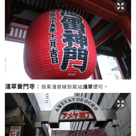
淺草雷門寺
：
搭乘淺草線到尾站
淺草
便可。