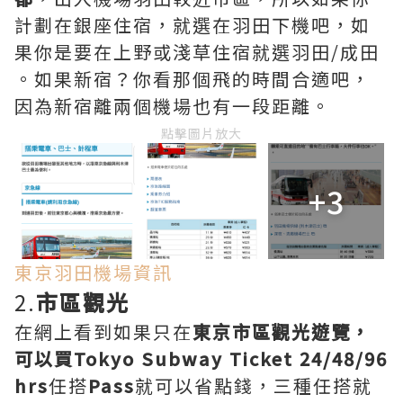
計劃在銀座住宿，就選在羽田下機吧，如
果你是要在上野或淺草住宿就選羽田/成田
。如果新宿？你看那個飛的時間合適吧，
因為新宿離兩個機場也有一段距離。
點擊圖片放大
+3
東京羽田機場資訊
2.
市區觀光
在網上看到如果只在
東京市區觀光遊覽，
可以買Tokyo Subway Ticket 24/48/96
hrs
任
搭
Pass
就可以省點錢，三種任
搭
就