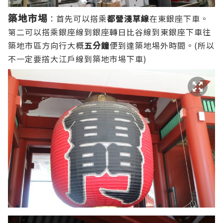
築地市埸
：首先可以搭乘
都營淺草線
在東銀座下車。
第二可以搭乘銀座線到銀座轉日比谷線到東銀座下車往
築地市區方向行大概
五分鐘
便到達築地埸外時間。(所以
不一定要撘大江戶線到築地市埸下車)