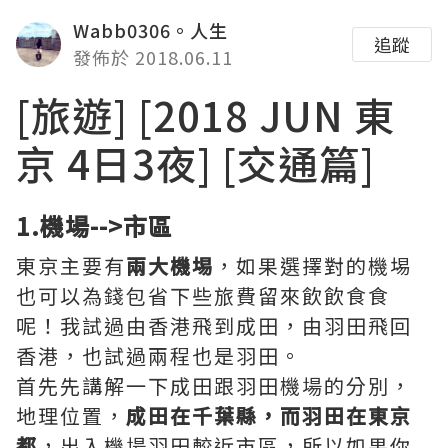
Wabb0306。人生
追蹤
發佈於 2018.06.11
[旅遊] [2018 JUN 東
京 4日3夜] [交通篇]
1.機場-->市區
東京主要有
兩大機埸
，如果選擇對的機埸
也可以為錢包省下些旅費留來飲飲食食
呢！我試過由香港飛到成田，由羽田飛回
香港，也試過兩程也是羽田。
首先先講解一下成田跟羽田機場的分別，
地理位置，
成田在千葉縣，而羽田在東京
都
，出入機場羽田較近市區，所以如果你