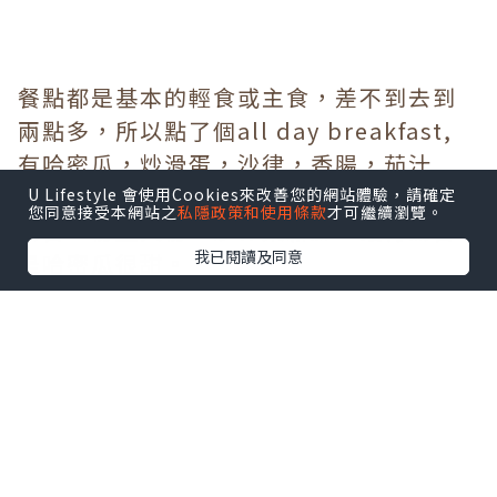
餐點都是基本的輕食或主食，差不到去到
兩點多，所以點了個all day breakfast,
有哈密瓜，炒滑蛋，沙律，香腸，茄汁
U Lifestyle 會使用Cookies來改善您的網站體驗，請確定
豆，多士，煙三文魚，扒。 味道可以算是
您同意接受本網站之
私隱政策和使用條款
才可繼續瀏覽。
驚喜，份量大份，沙律菜新鮮，最有驚喜
我已閱讀及同意
是哈密瓜很甜。
All day breakfast
全日早餐點上一個全日都可以精精神神，
當中有炒滑蛋，兩條香腸，雞扒，茄汁
豆，哈密瓜，煙三文魚，沙律菜和牛油麵
包。