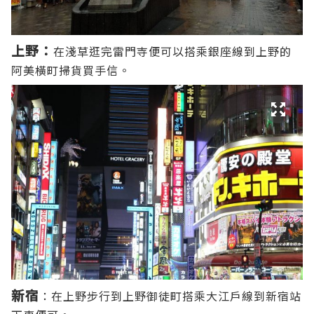
上
野：
在淺草逛完雷門寺便可以搭乘銀座線到上野的
阿美橫町掃貨買手信。
新宿
：在上野步行到上野御徒町搭乘大江戶線到新宿站