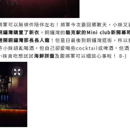
將軍可以無條件陪伴左右！將軍今次要回鄉數天，小妹又
銅鑼灣購置了新衣
。銅鑼灣的
駱克駅的Mini club新開
避開銅鑼灣那長長人龍
！但是日最後到銅鑼灣逛街，所以
小妹胡亂喝酒。但自己卻愛喝些cocktail或啤酒。但
是小妹貪吃想試試
海鮮拼盤
及跟將軍可以細談心事啦！ 8-