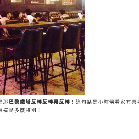
是那
巴黎鐵塔反轉反轉再反轉
！這句話是小時候看家有喜
想這是多麽特別！