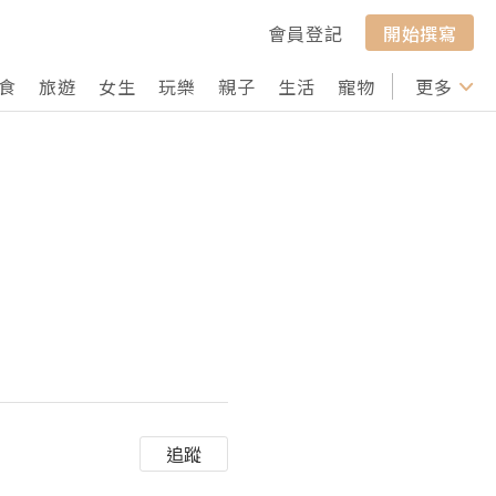
會員登記
開始撰寫
食
旅遊
女生
玩樂
親子
生活
寵物
行山
更多
打卡
追蹤