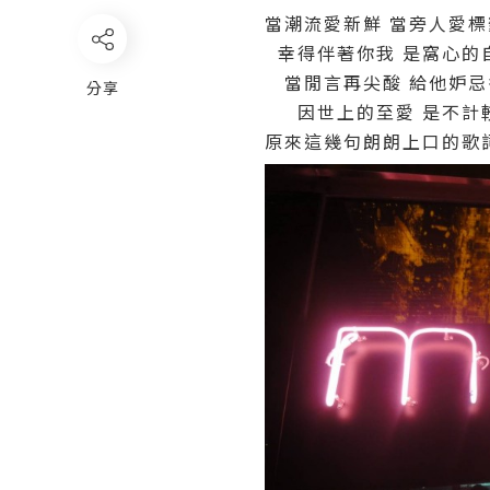
當潮流愛新鮮 當旁人愛標
幸得伴著你我 是窩心的
當閒言再尖酸 給他妒忌
分享
因世上的至愛 是不計較
原來這幾句朗朗上口的歌