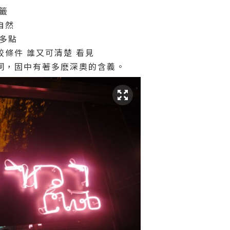
籤
自然
多點
條件 誰又可清楚 看見
詞，固中有著多麽深奧的含義。