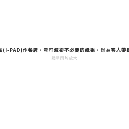
I-PAD)作餐牌
，竟可
減卻不必要的紙張
，還為
客人帶
點擊圖片放大