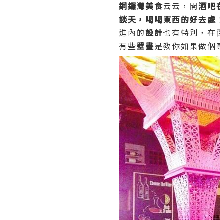
銅鑼灣美食
云云，開
酒吧
談天，喝喝東西的好去處
進內的
設計
也有特別，在
有些
壁畫
是教你如果做個