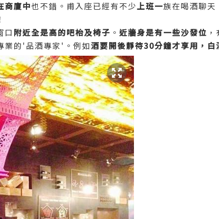
在商廈中
也不錯。甫入座已經有不少
上班一
族在喝酒聊天
！
窗口
附近全是高的吧枱及椅子
。
近牆身是有一些沙發位
，
專業的'品酒專家'。例如
酒要開後靜待30分鐘才享用，白