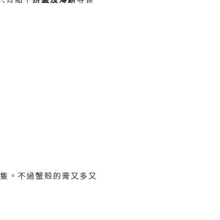
隻。不過蟹殼的膏又多又