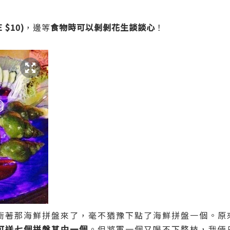
 $10)
，邊等
食物時可以剝剝花生談談心
！
衝著那海鮮拼盤來了，毫不猶豫下點了海鮮拼盤一個。原
可送七個拼盤其中一個
。但將軍一個又喝不下整枝，我倆