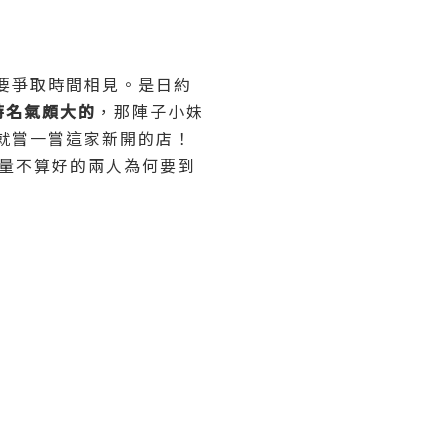
要爭取時間相見。是日約
幕時名氣頗大的
，那陣子小妹
就嘗一嘗這家新開的店！
酒量不算好的兩人為何要到
)