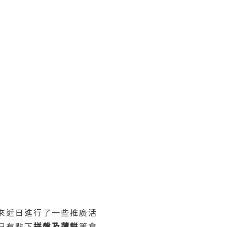
來近日進行了一些推廣活
只有點下
拼盤及薄餅
等食