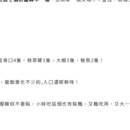
藍青囗4隻，翡翠螺3隻，大蜆5隻，鮑魚2隻！
，龍蝦膏也不少的,入囗濃郁鮮味！
腥臊就不要點，小妹吃這個也有點難，又難吃用，又大一