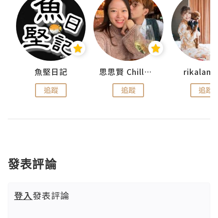
urnal
魚堅日記
思思賢 ChillMyBabe
rikala
追蹤
追蹤
追蹤
發表評論
登入
發表評論