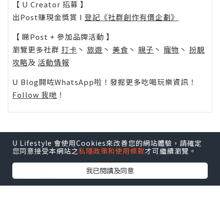
【 U Creator 招募 】
出Post賺現金獎賞 l
登記《社群創作有價企劃》
【 睇Post + 參加品牌活動 】
瀏覽更多社群
打卡
丶
旅遊
丶
美食
丶
親子
丶
寵物
丶
扮靚
攻略
及
活動情報
U Blog開咗WhatsApp啦！發掘更多吃喝玩樂資訊！
Follow 我哋
！
U Lifestyle 會使用Cookies來改善您的網站體驗，請確定
0個讚好
您同意接受本網站之
私隱政策和使用條款
才可繼續瀏覽。
我已閱讀及同意
收藏