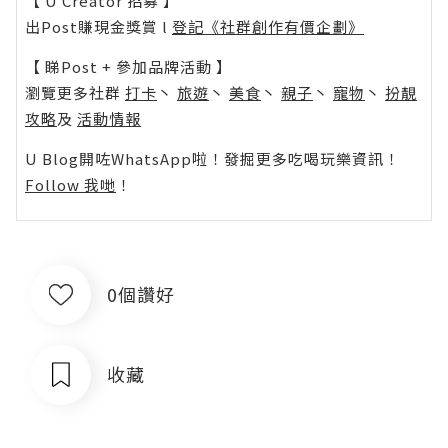
【 U Creator 招募 】
出Post賺現金獎賞 l
登記《社群創作有價企劃》
【 睇Post + 參加品牌活動 】
瀏覽更多社群
打卡
丶
旅遊
丶
美食
丶
親子
丶
寵物
丶
扮靚
攻略
及
活動情報
U Blog開咗WhatsApp啦！發掘更多吃喝玩樂資訊！
Follow 我哋
！
0個讚好
收藏