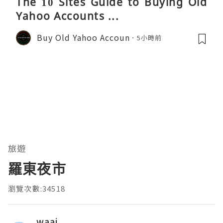
The 10 Sites Guide to Buying Old
Yahoo Accounts ...
Buy Old Yahoo Accoun
5小時前
旅遊
羅東夜市
瀏覽次數:34518
waai