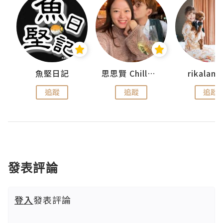
urnal
魚堅日記
思思賢 ChillMyBabe
rikala
追蹤
追蹤
追蹤
發表評論
登入
發表評論