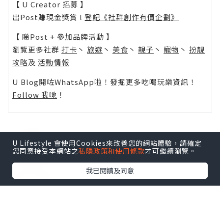
【 U Creator 招募 】
出Post賺現金獎賞 l
登記《社群創作有價企劃》
【 睇Post + 參加品牌活動 】
瀏覽更多社群
打卡
丶
旅遊
丶
美食
丶
親子
丶
寵物
丶
扮靚
攻略
及
活動情報
U Blog開咗WhatsApp啦！發掘更多吃喝玩樂資訊！
Follow 我哋
！
U Lifestyle 會使用Cookies來改善您的網站體驗，請確定
0個讚好
您同意接受本網站之
私隱政策和使用條款
才可繼續瀏覽。
我已閱讀及同意
收藏