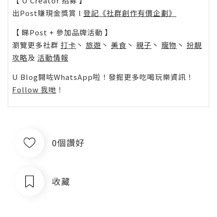
【 U Creator 招募 】
出Post賺現金獎賞 l
登記《社群創作有價企劃》
【 睇Post + 參加品牌活動 】
瀏覽更多社群
打卡
丶
旅遊
丶
美食
丶
親子
丶
寵物
丶
扮靚
攻略
及
活動情報
U Blog開咗WhatsApp啦！發掘更多吃喝玩樂資訊！
Follow 我哋
！
0個讚好
收藏