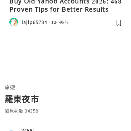
Buy Old Yahoo Accounts 2026: 468
Proven Tips for Better Results
lajip65734
12小時前
旅遊
羅東夜市
瀏覽次數:34358
waai