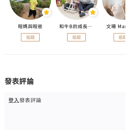
 Swan
暟媽與暟爸
和牛B的成長日記
文珊 ManS
追蹤
追蹤
追蹤
發表評論
登入
發表評論