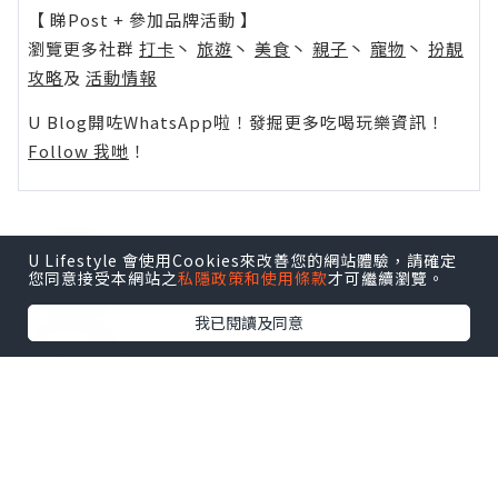
【 睇Post + 參加品牌活動 】
瀏覽更多社群
打卡
丶
旅遊
丶
美食
丶
親子
丶
寵物
丶
扮靚
攻略
及
活動情報
U Blog開咗WhatsApp啦！發掘更多吃喝玩樂資訊！
Follow 我哋
！
U Lifestyle 會使用Cookies來改善您的網站體驗，請確定
0個讚好
您同意接受本網站之
私隱政策和使用條款
才可繼續瀏覽。
我已閱讀及同意
收藏