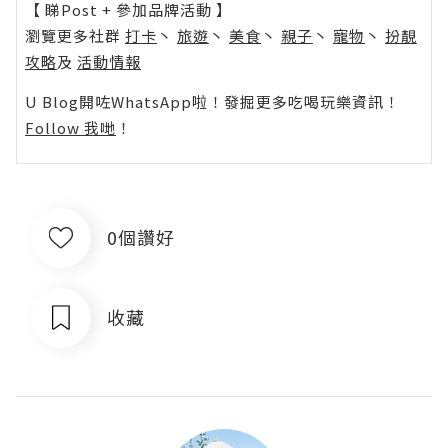
【 睇Post + 參加品牌活動 】
瀏覽更多社群
打卡
丶
旅遊
丶
美食
丶
親子
丶
寵物
丶
扮靚
攻略
及
活動情報
U Blog開咗WhatsApp啦！發掘更多吃喝玩樂資訊！
Follow 我哋
！
0個讚好
收藏