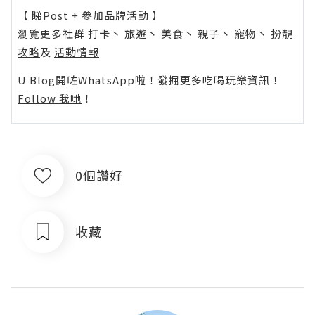
【 睇Post + 參加品牌活動 】
瀏覽更多社群
打卡
丶
旅遊
丶
美食
丶
親子
丶
寵物
丶
扮靚
攻略
及
活動情報
U Blog開咗WhatsApp啦！發掘更多吃喝玩樂資訊！
Follow 我哋
！
0個讚好
收藏