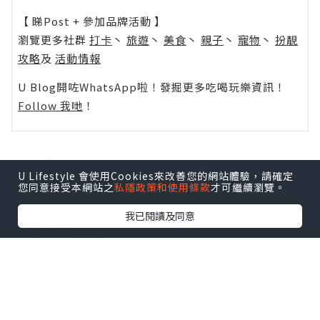
【 睇Post + 參加品牌活動 】
瀏覽更多社群
打卡
丶
旅遊
丶
美食
丶
親子
丶
寵物
丶
扮靚
攻略
及
活動情報
U Blog開咗WhatsApp啦！發掘更多吃喝玩樂資訊！
Follow 我哋
！
U Lifestyle 會使用Cookies來改善您的網站體驗，請確定
0個讚好
您同意接受本網站之
私隱政策和使用條款
才可繼續瀏覽。
我已閱讀及同意
收藏