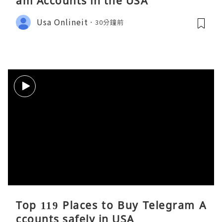
am Accounts in the USA
Usa Onlineit
30分鐘前
Top 119 Places to Buy Telegram A
ccounts safely in USA