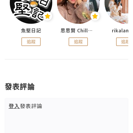
urnal
魚堅日記
思思賢 ChillMyBabe
rikala
追蹤
追蹤
追蹤
發表評論
登入
發表評論