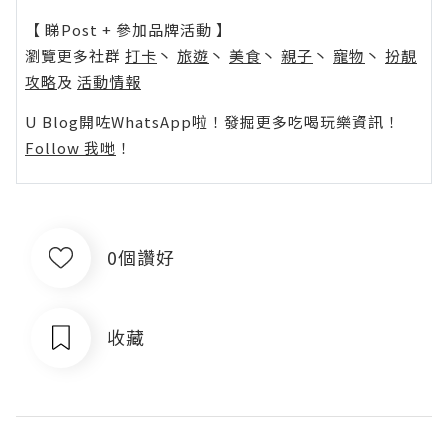
【 睇Post + 參加品牌活動 】
瀏覽更多社群
打卡
丶
旅遊
丶
美食
丶
親子
丶
寵物
丶
扮靚
攻略
及
活動情報
U Blog開咗WhatsApp啦！發掘更多吃喝玩樂資訊！
Follow 我哋
！
0個讚好
收藏