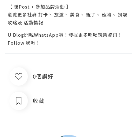
【 睇Post + 參加品牌活動 】
瀏覽更多社群
打卡
丶
旅遊
丶
美食
丶
親子
丶
寵物
丶
扮靚
攻略
及
活動情報
U Blog開咗WhatsApp啦！發掘更多吃喝玩樂資訊！
Follow 我哋
！
0個讚好
收藏