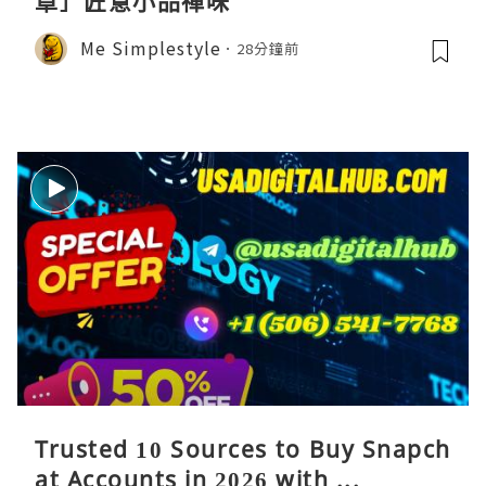
章］匠意小品禪味
Me Simplestyle
28分鐘前
Trusted 10 Sources to Buy Snapch
at Accounts in 2026 with ...