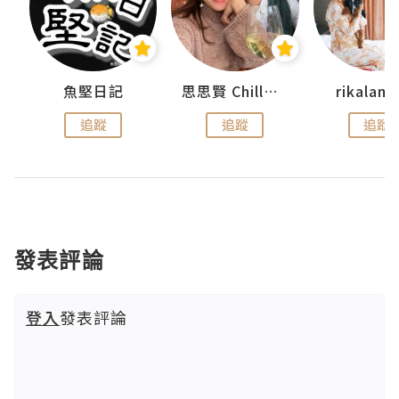
urnal
魚堅日記
思思賢 ChillMyBabe
rikala
追蹤
追蹤
追蹤
發表評論
登入
發表評論