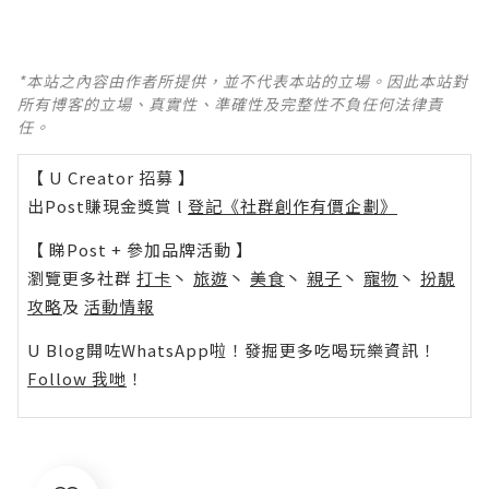
*本站之內容由作者所提供，並不代表本站的立場。因此本站對
所有博客的立場、真實性、準確性及完整性不負任何法律責
任。
【 U Creator 招募 】
出Post賺現金獎賞 l
登記《社群創作有價企劃》
【 睇Post + 參加品牌活動 】
瀏覽更多社群
打卡
丶
旅遊
丶
美食
丶
親子
丶
寵物
丶
扮靚
攻略
及
活動情報
U Blog開咗WhatsApp啦！發掘更多吃喝玩樂資訊！
Follow 我哋
！