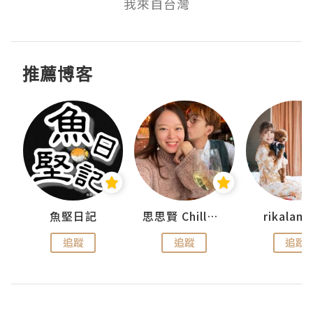
我來自台灣
推薦博客
urnal
魚堅日記
思思賢 ChillMyBabe
rikala
追蹤
追蹤
追蹤