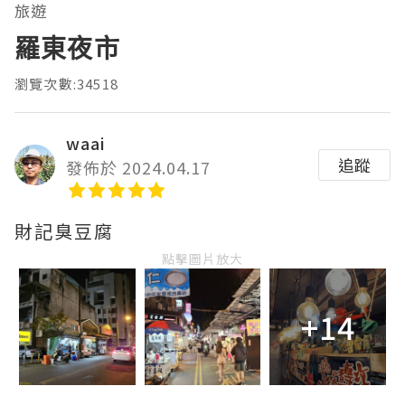
旅遊
羅東夜市
瀏覽次數:34518
waai
追蹤
發佈於 2024.04.17
財記臭豆腐
點擊圖片放大
+14