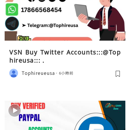
VSN Buy Twitter Accounts:::@Top
hireusa::: .
Tophireueusa
6小時前