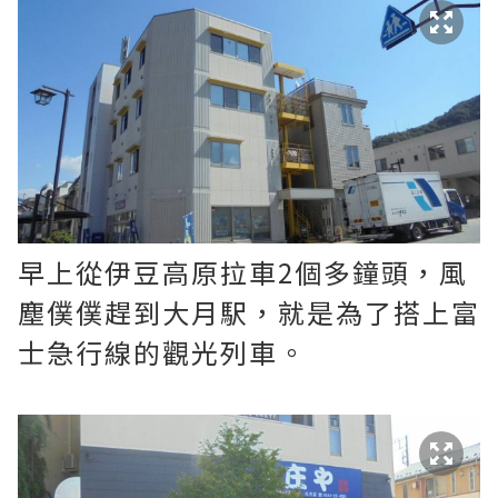
早上從伊豆高原拉車2個多鐘頭，風
塵僕僕趕到大月駅，就是為了搭上富
士急行線的觀光列車。