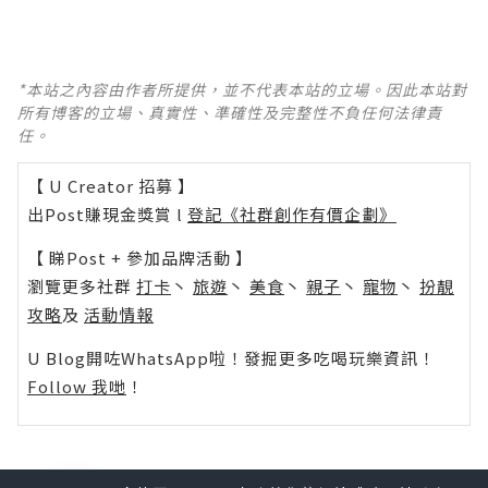
*本站之內容由作者所提供，並不代表本站的立場。因此本站對
所有博客的立場、真實性、準確性及完整性不負任何法律責
任。
【 U Creator 招募 】
出Post賺現金獎賞 l
登記《社群創作有價企劃》
【 睇Post + 參加品牌活動 】
瀏覽更多社群
打卡
丶
旅遊
丶
美食
丶
親子
丶
寵物
丶
扮靚
攻略
及
活動情報
U Blog開咗WhatsApp啦！發掘更多吃喝玩樂資訊！
Follow 我哋
！