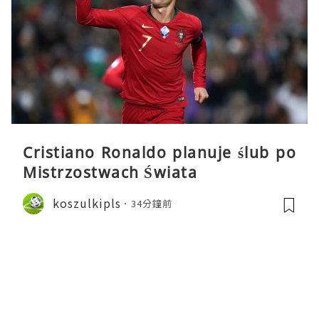
Cristiano Ronaldo planuje ślub po
Mistrzostwach Świata
koszulkipls
34分鐘前