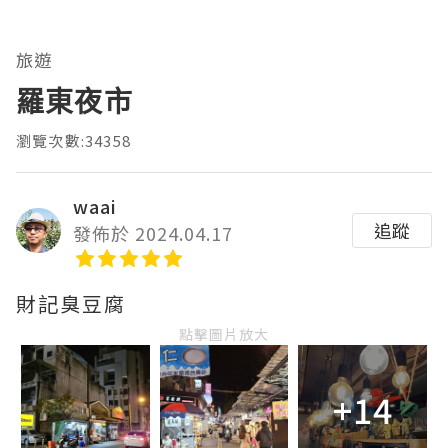
旅遊
羅東夜市
瀏覽次數:34358
waai
追蹤
發佈於 2024.04.17
財記臭豆腐
點擊圖片放大
+14