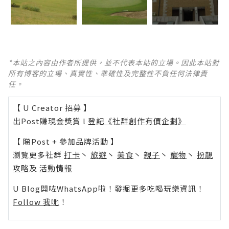
*本站之內容由作者所提供，並不代表本站的立場。因此本站對
所有博客的立場、真實性、準確性及完整性不負任何法律責
任。
【 U Creator 招募 】
出Post賺現金獎賞 l
登記《社群創作有價企劃》
【 睇Post + 參加品牌活動 】
瀏覽更多社群
打卡
丶
旅遊
丶
美食
丶
親子
丶
寵物
丶
扮靚
攻略
及
活動情報
U Blog開咗WhatsApp啦！發掘更多吃喝玩樂資訊！
Follow 我哋
！