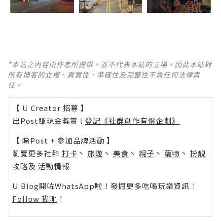
*本站之內容由作者所提供，並不代表本站的立場。因此本站對
所有博客的立場、真實性、準確性及完整性不負任何法律責
任。
【 U Creator 招募 】
出Post賺現金獎賞 l
登記《社群創作有價企劃》
【 睇Post + 參加品牌活動 】
瀏覽更多社群
打卡
丶
旅遊
丶
美食
丶
親子
丶
寵物
丶
扮靚
攻略
及
活動情報
U Blog開咗WhatsApp啦！發掘更多吃喝玩樂資訊！
Follow 我哋
！