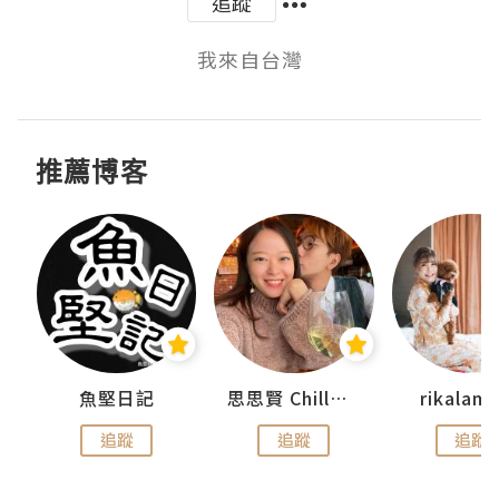
追蹤
我來自台灣
推薦博客
urnal
魚堅日記
思思賢 ChillMyBabe
rikala
追蹤
追蹤
追蹤