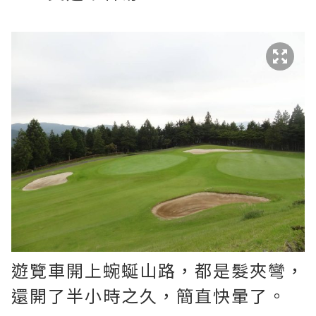
遊覽車開上蜿蜒山路，都是髮夾彎，
還開了半小時之久，簡直快暈了。