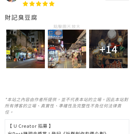
財記臭豆腐
點擊圖片放大
+14
*本站之內容由作者所提供，並不代表本站的立場。因此本站對
所有博客的立場、真實性、準確性及完整性不負任何法律責
任。
【 U Creator 招募 】
出Post賺現金獎賞 l
登記《社群創作有價企劃》