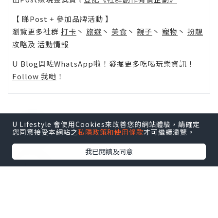
【 睇Post + 參加品牌活動 】
瀏覽更多社群
打卡
丶
旅遊
丶
美食
丶
親子
丶
寵物
丶
扮靚
攻略
及
活動情報
U Blog開咗WhatsApp啦！發掘更多吃喝玩樂資訊！
Follow 我哋
！
U Lifestyle 會使用Cookies來改善您的網站體驗，請確定
0個讚好
您同意接受本網站之
私隱政策和使用條款
才可繼續瀏覽。
我已閱讀及同意
收藏