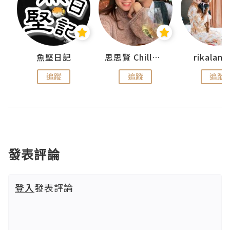
urnal
魚堅日記
思思賢 ChillMyBabe
rikala
追蹤
追蹤
追蹤
發表評論
登入
發表評論