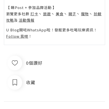
【 睇Post + 參加品牌活動 】
瀏覽更多社群
打卡
丶
旅遊
丶
美食
丶
親子
丶
寵物
丶
扮靚
攻略
及
活動情報
U Blog開咗WhatsApp啦！發掘更多吃喝玩樂資訊！
Follow 我哋
！
0個讚好
收藏