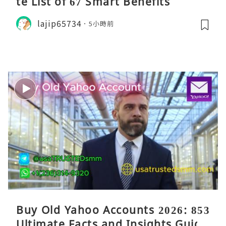
te List of 67 Smart Benefits
lajip65734
5小時前
Buy Old Yahoo Accounts 2026: 853
Ultimate Facts and Insights Guide