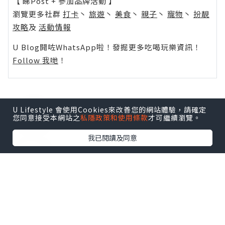
【 睇Post + 參加品牌活動 】
瀏覽更多社群
打卡
丶
旅遊
丶
美食
丶
親子
丶
寵物
丶
扮靚
攻略
及
活動情報
U Blog開咗WhatsApp啦！發掘更多吃喝玩樂資訊！
Follow 我哋
！
U Lifestyle 會使用Cookies來改善您的網站體驗，請確定
0個讚好
您同意接受本網站之
私隱政策和使用條款
才可繼續瀏覽。
我已閱讀及同意
收藏