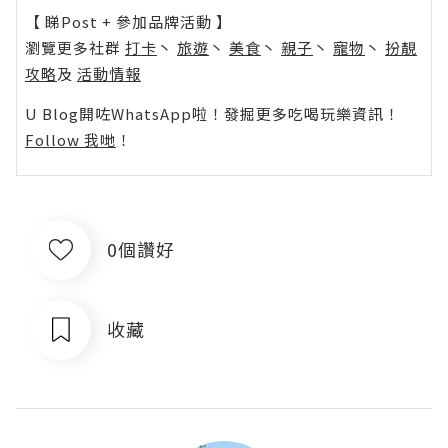
【 睇Post + 參加品牌活動 】
瀏覽更多社群
打卡
丶
旅遊
丶
美食
丶
親子
丶
寵物
丶
扮靚
攻略
及
活動情報
U Blog開咗WhatsApp啦！發掘更多吃喝玩樂資訊！
Follow 我哋
！
0個讚好
收藏