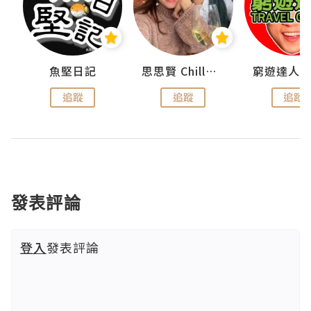
urnal
魚堅日記
思思賢 ChillMyBabe
追蹤
追蹤
追蹤
發表評論
登入
發表評論