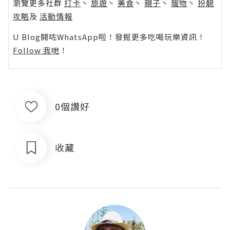
瀏覽更多社群
打卡
丶
旅遊
丶
美食
丶
親子
丶
寵物
丶
扮靚
攻略
及
活動情報
U Blog開咗WhatsApp啦！發掘更多吃喝玩樂資訊！
Follow 我哋
！
0個讚好
收藏