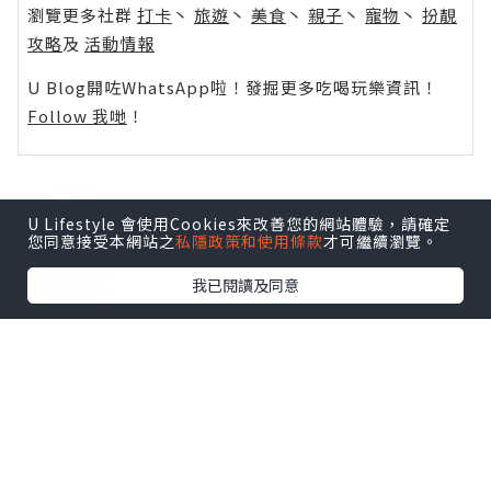
瀏覽更多社群
打卡
丶
旅遊
丶
美食
丶
親子
丶
寵物
丶
扮靚
攻略
及
活動情報
U Blog開咗WhatsApp啦！發掘更多吃喝玩樂資訊！
Follow 我哋
！
U Lifestyle 會使用Cookies來改善您的網站體驗，請確定
0個讚好
您同意接受本網站之
私隱政策和使用條款
才可繼續瀏覽。
我已閱讀及同意
收藏