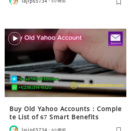
lajip65734
6小時前
Buy Old Yahoo Accounts : Comple
te List of 67 Smart Benefits
lajip65734
6小時前