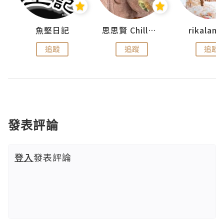
urnal
魚堅日記
思思賢 ChillMyBabe
rikala
追蹤
追蹤
追蹤
發表評論
登入
發表評論