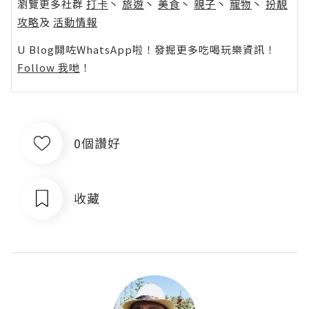
瀏覽更多社群
打卡
丶
旅遊
丶
美食
丶
親子
丶
寵物
丶
扮靚
攻略
及
活動情報
U Blog開咗WhatsApp啦！發掘更多吃喝玩樂資訊！
Follow 我哋
！
0個讚好
收藏