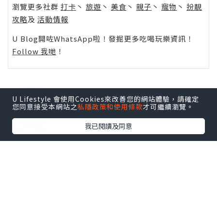
瀏覽更多社群
打卡
丶
旅遊
丶
美食
丶
親子
丶
寵物
丶
扮靚
攻略
及
活動情報
U Blog開咗WhatsApp啦！發掘更多吃喝玩樂資訊！
Follow 我哋
！
U Lifestyle 會使用Cookies來改善您的網站體驗，請確定
0個讚好
您同意接受本網站之
私隱政策和使用條款
才可繼續瀏覽。
我已閱讀及同意
收藏