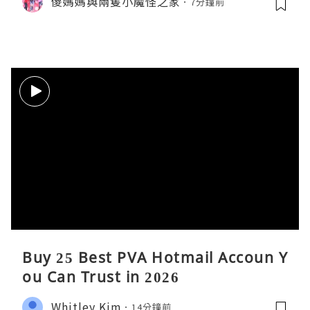
儍媽媽與兩隻小魔怪之家
7分鐘前
傘。與 Calbee / 湖池屋共同開發製作
薯片
Buy 25 Best PVA Hotmail Accoun Y
ou Can Trust in 2026
Whitley Kim
14分鐘前