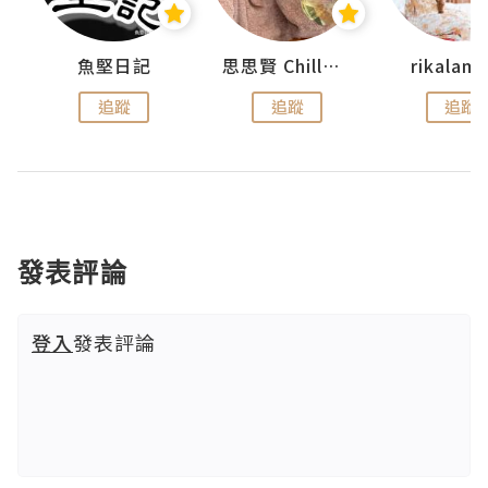
urnal
魚堅日記
思思賢 ChillMyBabe
rikala
追蹤
追蹤
追蹤
發表評論
登入
發表評論