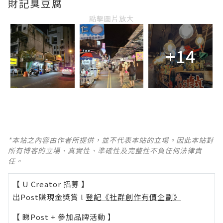
財記臭豆腐
點擊圖片放大
+14
*本站之內容由作者所提供，並不代表本站的立場。因此本站對
所有博客的立場、真實性、準確性及完整性不負任何法律責
任。
【 U Creator 招募 】
出Post賺現金獎賞 l
登記《社群創作有價企劃》
【 睇Post + 參加品牌活動 】