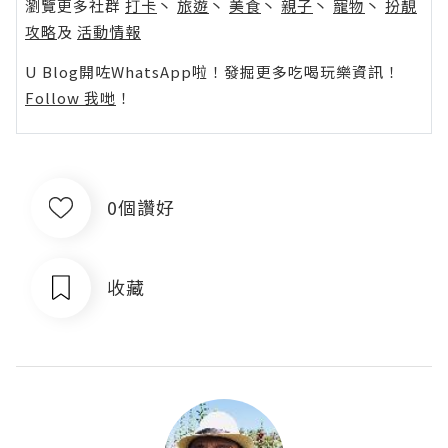
瀏覽更多社群
打卡
丶
旅遊
丶
美食
丶
親子
丶
寵物
丶
扮靚
攻略
及
活動情報
U Blog開咗WhatsApp啦！發掘更多吃喝玩樂資訊！
Follow 我哋
！
0個讚好
收藏