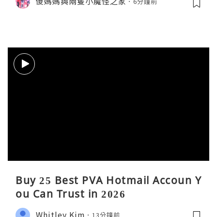
儍媽媽與兩隻小魔怪之家
6分鐘前
傘。與 Calbee / 湖池屋共同開發製作
薯片
Buy 25 Best PVA Hotmail Accoun Y
ou Can Trust in 2026
Whitley Kim
13分鐘前