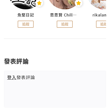
urnal
魚堅日記
思思賢 ChillMyBabe
rikala
追蹤
追蹤
追蹤
發表評論
登入
發表評論