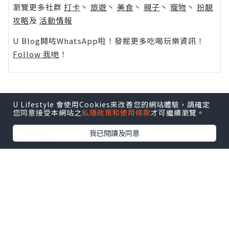
瀏覽更多社群
打卡
丶
旅遊
丶
美食
丶
親子
丶
寵物
丶
扮靚
攻略
及
活動情報
U Blog開咗WhatsApp啦！發掘更多吃喝玩樂資訊！
Follow 我哋
！
U Lifestyle 會使用Cookies來改善您的網站體驗，請確定
0個讚好
您同意接受本網站之
私隱政策和使用條款
才可繼續瀏覽。
我已閱讀及同意
收藏