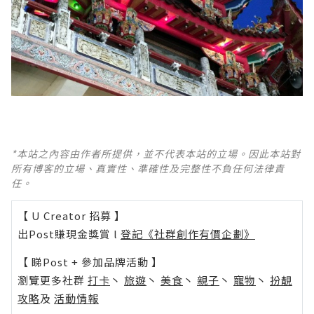
*本站之內容由作者所提供，並不代表本站的立場。因此本站對
所有博客的立場、真實性、準確性及完整性不負任何法律責
任。
【 U Creator 招募 】
出Post賺現金獎賞 l
登記《社群創作有價企劃》
【 睇Post + 參加品牌活動 】
瀏覽更多社群
打卡
丶
旅遊
丶
美食
丶
親子
丶
寵物
丶
扮靚
攻略
及
活動情報