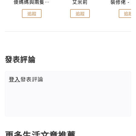
點滴
儍媽媽與兩隻小魔怪之家
艾米莉
追蹤
追蹤
追蹤
發表評論
登入
發表評論
更多生活文章推薦