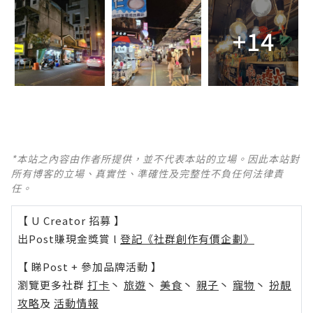
+14
*本站之內容由作者所提供，並不代表本站的立場。因此本站對
所有博客的立場、真實性、準確性及完整性不負任何法律責
任。
【 U Creator 招募 】
出Post賺現金獎賞 l
登記《社群創作有價企劃》
【 睇Post + 參加品牌活動 】
瀏覽更多社群
打卡
丶
旅遊
丶
美食
丶
親子
丶
寵物
丶
扮靚
攻略
及
活動情報