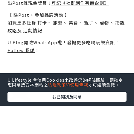
出Post賺現金獎賞 l
登記《社群創作有價企劃》
【 睇Post + 參加品牌活動 】
瀏覽更多社群
打卡
丶
旅遊
丶
美食
丶
親子
丶
寵物
丶
扮靚
攻略
及
活動情報
U Blog開咗WhatsApp啦！發掘更多吃喝玩樂資訊！
Follow 我哋
！
U Lifestyle 會使用Cookies來改善您的網站體驗，請確定
0個讚好
您同意接受本網站之
私隱政策和使用條款
才可繼續瀏覽。
我已閱讀及同意
收藏