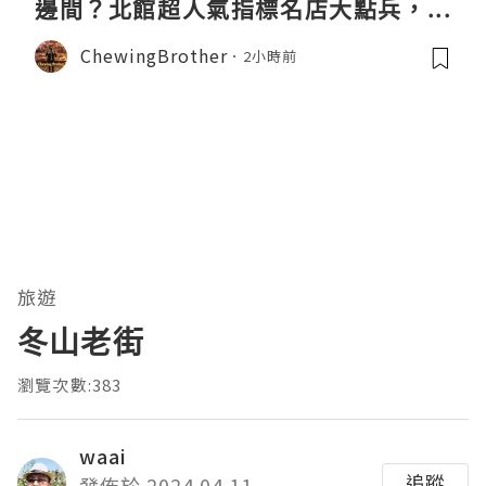
邊間？北館超人氣指標名店大點兵，深
度實測日本直送「北丸」職人料理與南
ChewingBrother
2小時前
館 LOPIA 超市神級熟食區！
旅遊
冬山老街
瀏覽次數:383
waai
追蹤
發佈於 2024.04.11