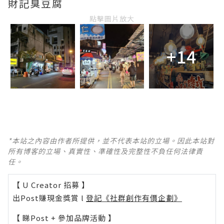
財記臭豆腐
點擊圖片放大
+14
*本站之內容由作者所提供，並不代表本站的立場。因此本站對
所有博客的立場、真實性、準確性及完整性不負任何法律責
任。
【 U Creator 招募 】
出Post賺現金獎賞 l
登記《社群創作有價企劃》
【 睇Post + 參加品牌活動 】