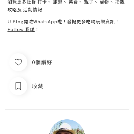
瀏覽更多社群
打卡
丶
旅遊
丶
美食
丶
親子
丶
寵物
丶
扮靚
攻略
及
活動情報
U Blog開咗WhatsApp啦！發掘更多吃喝玩樂資訊！
Follow 我哋
！
0個讚好
收藏