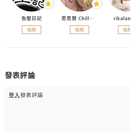
urnal
魚堅日記
思思賢 ChillMyBabe
rikala
追蹤
追蹤
追蹤
發表評論
登入
發表評論