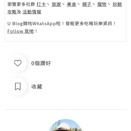
瀏覽更多社群
打卡
丶
旅遊
丶
美食
丶
親子
丶
寵物
丶
扮靚
攻略
及
活動情報
U Blog開咗WhatsApp啦！發掘更多吃喝玩樂資訊！
Follow 我哋
！
0個讚好
收藏