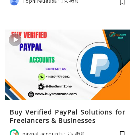
Tophireueusa
16小時前
Buy Verified PayPal Solutions for
Freelancers & Businesses
paypal accounts
23小時前