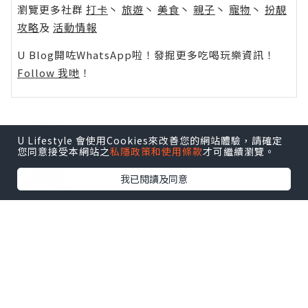
瀏覽更多社群
打卡
丶
旅遊
丶
美食
丶
親子
丶
寵物
丶
扮靚
攻略
及
活動情報
U Blog開咗WhatsApp啦！發掘更多吃喝玩樂資訊！
Follow 我哋
！
U Lifestyle 會使用Cookies來改善您的網站體驗，請確定
0個讚好
您同意接受本網站之
私隱政策和使用條款
才可繼續瀏覽。
我已閱讀及同意
收藏