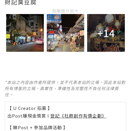
財記臭豆腐
點擊圖片放大
+14
*本站之內容由作者所提供，並不代表本站的立場。因此本站對
所有博客的立場、真實性、準確性及完整性不負任何法律責
任。
【 U Creator 招募 】
出Post賺現金獎賞 l
登記《社群創作有價企劃》
【 睇Post + 參加品牌活動 】