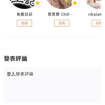
urnal
魚堅日記
思思賢 ChillMyBabe
rikala
追蹤
追蹤
追蹤
發表評論
登入
發表評論