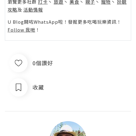
瀏覽更多社群
打卡
丶
旅遊
丶
美食
丶
親子
丶
寵物
丶
扮靚
攻略
及
活動情報
U Blog開咗WhatsApp啦！發掘更多吃喝玩樂資訊！
Follow 我哋
！
0個讚好
收藏