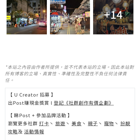
+14
*本站之內容由作者所提供，並不代表本站的立場。因此本站對
所有博客的立場、真實性、準確性及完整性不負任何法律責
任。
【 U Creator 招募 】
出Post賺現金獎賞 l
登記《社群創作有價企劃》
【 睇Post + 參加品牌活動 】
瀏覽更多社群
打卡
丶
旅遊
丶
美食
丶
親子
丶
寵物
丶
扮靚
攻略
及
活動情報