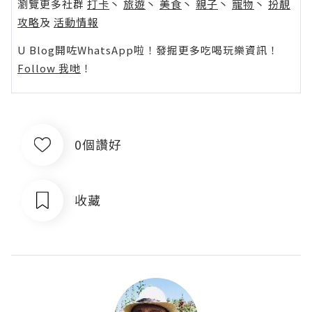
瀏覽更多社群
打卡
丶
旅遊
丶
美食
丶
親子
丶
寵物
丶
扮靚
攻略
及
活動情報
U Blog開咗WhatsApp啦！發掘更多吃喝玩樂資訊！
Follow 我哋
！
0個讚好
收藏