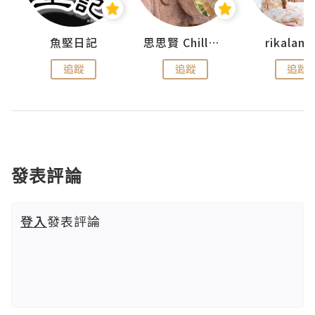
urnal
魚堅日記
思思賢 ChillMyBabe
rikala
追蹤
追蹤
追蹤
發表評論
登入
發表評論