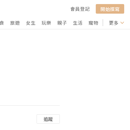
會員登記
開始撰寫
食
旅遊
女生
玩樂
親子
生活
寵物
行山
更多
打卡
追蹤