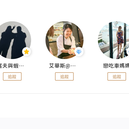
窩夫與蝦子餅
艾華斯@鄭大小姐工房
戀吃車媽
追蹤
追蹤
追蹤