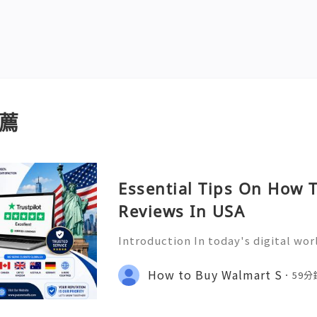
薦
Essential Tips On How T
Reviews In USA
Introduction In today's digital wor
ce how people learn about products
nd customer experiences. Before m
How to Buy Walmart S
59
dividuals read reviews