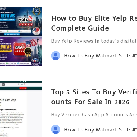
How to Buy Elite Yelp R
Complete Guide
Buy Yelp Reviews In today's digita
s wield immense power. They can m
With platforms like Yelp leading t
How to Buy Walmart S
1小
avily on feedback from
Top 5 Sites To Buy Veri
ounts For Sale In 2026
Buy Verified Cash App Accounts Ar
most of your financial transaction
popular choice for many, offering 
How to Buy Walmart S
1小
d and receive money. B