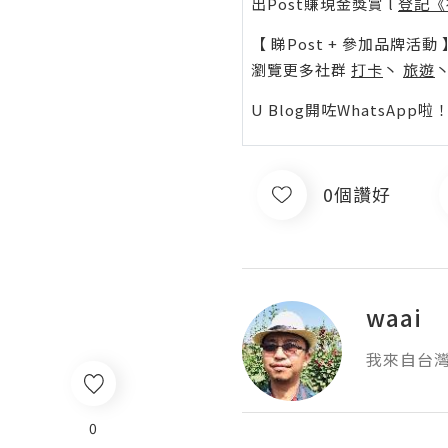
出Post賺現金獎賞 l
登記《
【 睇Post + 參加品牌活動 
瀏覽更多社群
打卡
丶
旅遊
U Blog開咗WhatsAp
0個讚好
waai
我來自台
0