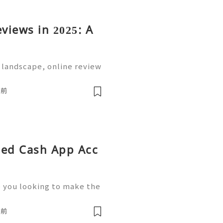
eviews in 2025: A
l landscape, online review
ake or break a business.
he way, consumers rely he
時前
fied Cash App Acc
e you looking to make the
s? Cash App has become a
quick and easy ways to sen
時前