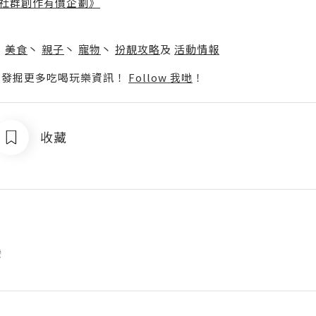
社群創作有價企劃》
】
丶
美食
丶
親子
丶
寵物
丶
扮靚攻略
及
活動情報
p啦！發掘更多吃喝玩樂資訊！
Follow 我哋
！
收藏
灣