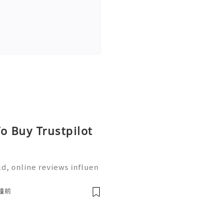
o Buy Trustpilot
ld, online reviews influen
, services, businesses, a
aking decisions, many in
分鐘前