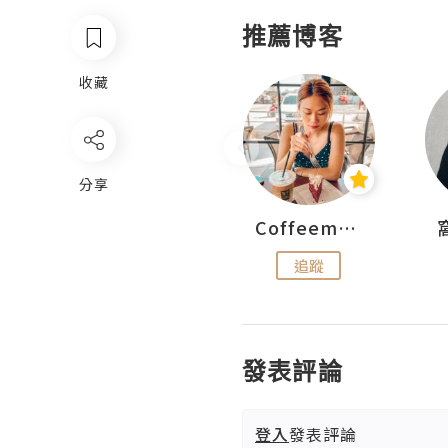
推薦博客
收藏
分享
pigwesthkfoodie
Coffeemeetjojo
追蹤
追蹤
發表評論
登入
發表評論