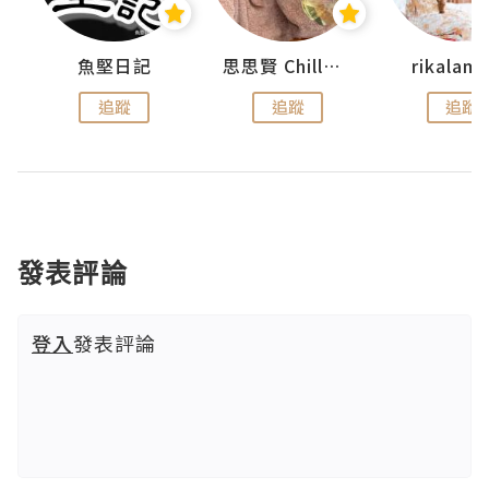
urnal
魚堅日記
思思賢 ChillMyBabe
rikala
追蹤
追蹤
追蹤
發表評論
登入
發表評論