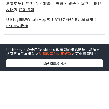
瀏覽更多社群
打卡
丶
旅遊
丶
美食
丶
親子
丶
寵物
丶
扮靚
攻略
及
活動情報
U Blog開咗WhatsApp啦！發掘更多吃喝玩樂資訊！
Follow 我哋
！
U Lifestyle 會使用Cookies來改善您的網站體驗，請確定
0個讚好
您同意接受本網站之
私隱政策和使用條款
才可繼續瀏覽。
我已閱讀及同意
收藏