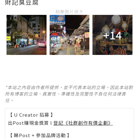
財記臭豆腐
點擊圖片放大
+14
*本站之內容由作者所提供，並不代表本站的立場。因此本站對
所有博客的立場、真實性、準確性及完整性不負任何法律責
任。
【 U Creator 招募 】
出Post賺現金獎賞 l
登記《社群創作有價企劃》
【 睇Post + 參加品牌活動 】