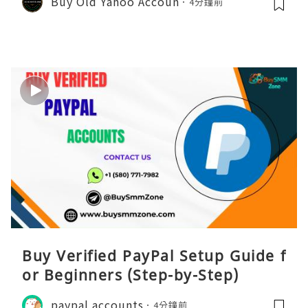
Buy Old Yahoo Accoun
4分鐘前
Buy Verified PayPal Setup Guide f
or Beginners (Step-by-Step)
paypal accounts
4分鐘前