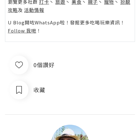
瀏覽更多社群
打卡
丶
旅遊
丶
美食
丶
親子
丶
寵物
丶
扮靚
攻略
及
活動情報
U Blog開咗WhatsApp啦！發掘更多吃喝玩樂資訊！
Follow 我哋
！
0個讚好
收藏