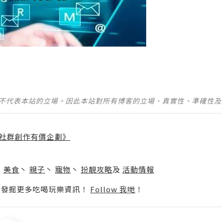
並不代表本站的立場。因此本站對所有博客的立場、真實性、準確性
社群創作有價企劃》
】
丶
美食
丶
親子
丶
寵物
丶
扮靚攻略
及
活動情報
p啦！發掘更多吃喝玩樂資訊！
Follow 我哋
！