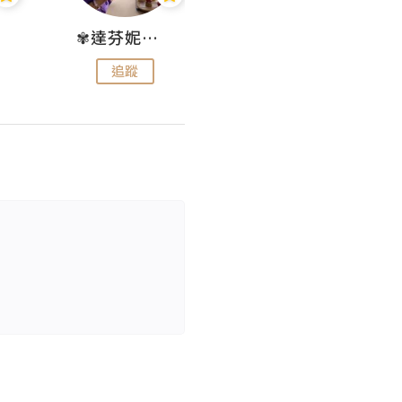
✾達芬妮•愛孩子•愛生活✾
wendysugar享受生活gogogo
追蹤
追蹤