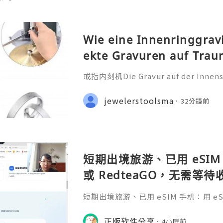
Wie eine Innenringgrav
ekte Gravuren auf Trau
戒指内刻机Die Gravur auf der Innensei
ehr als nur eine technische Bearbei
iche Botschaft, die oft ein Datum
jewelerstoolsma
32分鐘前
nderen Satz oder ein Symb
短期出境旅游、已用 eSIM 
或 RedteaGO，无需等
码 + 通话短信”（如打车
短期出境旅游、已用 eSIM 手机：用 eSIM
络）：优先 RedteaGO
等待收货。需要“当地号码 + 通话短
络）：优先 RedteaGO（明确提供
正版软件分享
餐）。长
4小時前