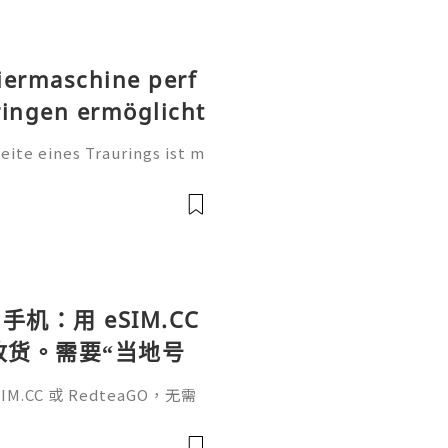
iermaschine perf
ringen ermöglicht
te eines Traurings ist m
tung. Sie ist eine persönl
, einen Namen, einen beso
手机：用 eSIM.CC
待收货。需要“当地号
、外卖、客户联
.CC 或 RedteaGO，无需
（明确提供通话短信套
信”（如打车、外卖、客户联
通话短信套餐）。长期多国移动办