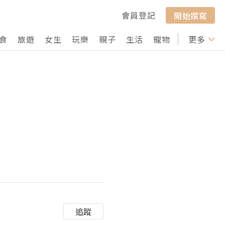
會員登記
開始撰寫
食
旅遊
女生
玩樂
親子
生活
寵物
行山
更多
打卡
追蹤