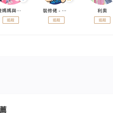
儍媽媽與兩隻小魔怪之家
裝修佬 - 香港一站式網上裝修平台
利奧
追蹤
追蹤
追蹤
薦