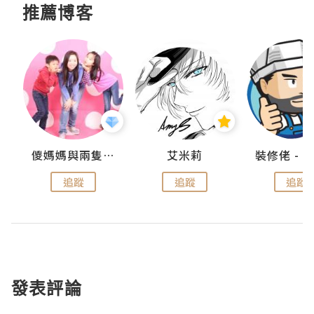
推薦博客
點滴
儍媽媽與兩隻小魔怪之家
艾米莉
追蹤
追蹤
追蹤
發表評論