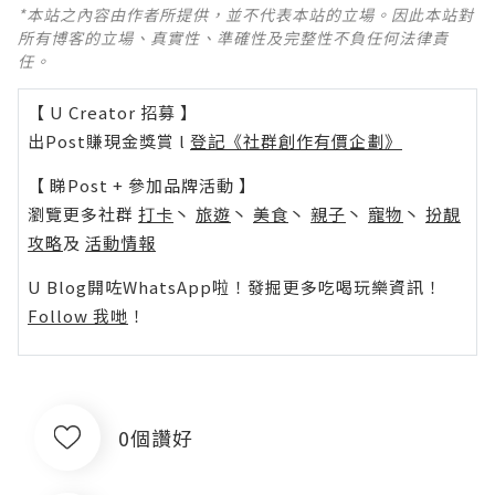
*本站之內容由作者所提供，並不代表本站的立場。因此本站對
所有博客的立場、真實性、準確性及完整性不負任何法律責
任。
【 U Creator 招募 】
出Post賺現金獎賞 l
登記《社群創作有價企劃》
【 睇Post + 參加品牌活動 】
瀏覽更多社群
打卡
丶
旅遊
丶
美食
丶
親子
丶
寵物
丶
扮靚
攻略
及
活動情報
U Blog開咗WhatsApp啦！發掘更多吃喝玩樂資訊！
Follow 我哋
！
0個讚好