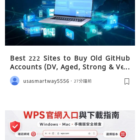
Best 222 Sites to Buy Old GitHub
Accounts (DV, Aged, Strong & Veri
fied)
usasmartway5556
27分鐘前