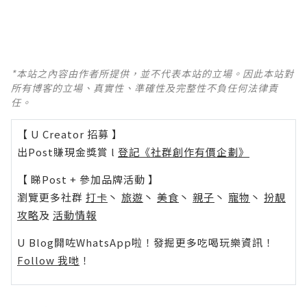
*本站之內容由作者所提供，並不代表本站的立場。因此本站對
所有博客的立場、真實性、準確性及完整性不負任何法律責
任。
【 U Creator 招募 】
出Post賺現金獎賞 l
登記《社群創作有價企劃》
【 睇Post + 參加品牌活動 】
瀏覽更多社群
打卡
丶
旅遊
丶
美食
丶
親子
丶
寵物
丶
扮靚
攻略
及
活動情報
U Blog開咗WhatsApp啦！發掘更多吃喝玩樂資訊！
Follow 我哋
！