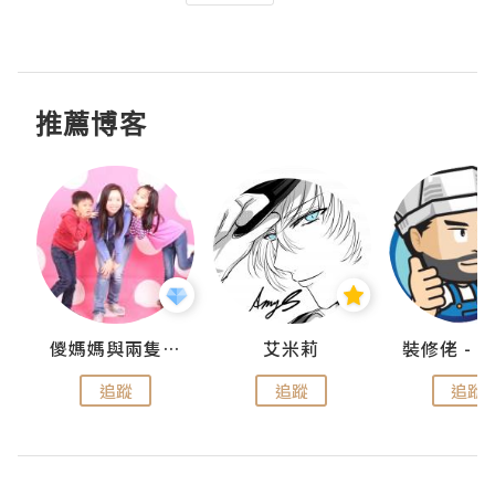
推薦博客
點滴
儍媽媽與兩隻小魔怪之家
艾米莉
追蹤
追蹤
追蹤