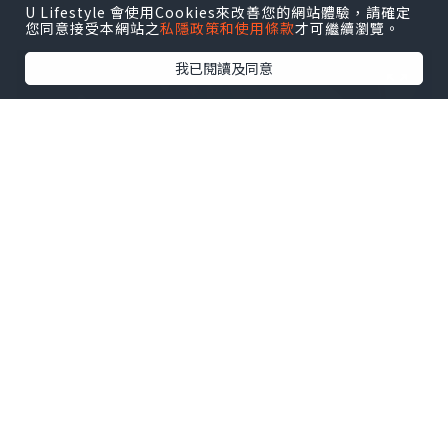
U Lifestyle 會使用Cookies來改善您的網站體驗，請確定
您同意接受本網站之
私隱政策和使用條款
才可繼續瀏覽。
我已閱讀及同意
*本站之內容由作者所提供，並不代表本站的立場。因此本站對
所有博客的立場、真實性、準確性及完整性不負任何法律責
任。