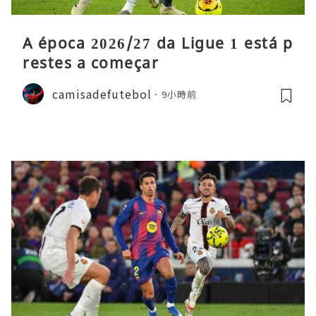
A época 2026/27 da Ligue 1 está p
restes a começar
camisadefutebol
9小時前