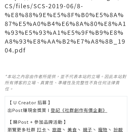
CS/files/SCS-2019-06/8-
%E8%88%9E%E5%8F%B0%E5%8A%
87%E5%A0%B4%E6%8A%80%E8%A1
%93%E5%93%A1%E5%9F%B9%E8%
A8%93%E8%AA%B2%E7%A8%8B_19
04.pdf
*本站之內容由作者所提供，並不代表本站的立場。因此本站對
所有博客的立場、真實性、準確性及完整性不負任何法律責
任。
【 U Creator 招募 】
出Post賺現金獎賞 l
登記《社群創作有價企劃》
【 睇Post + 參加品牌活動 】
瀏覽更多社群
打卡
丶
旅遊
丶
美食
丶
親子
丶
寵物
丶
扮靚