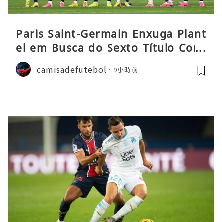
Paris Saint-Germain Enxuga Plant
el em Busca do Sexto Título Cons
ecutivo da Liga
camisadefutebol
9小時前