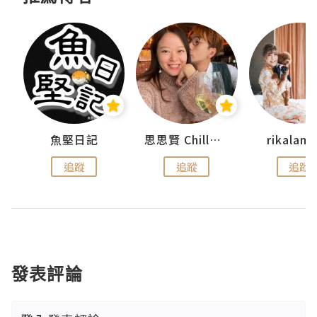
urnal
魚堅日記
思思賢 ChillMyBabe
rikala
追蹤
追蹤
追蹤
發表評論