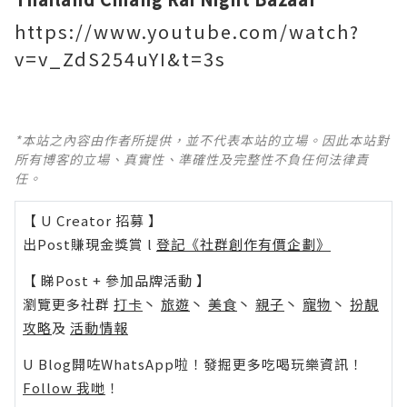
https://www.youtube.com/watch?
v=v_ZdS254uYI&t=3s
*本站之內容由作者所提供，並不代表本站的立場。因此本站對
所有博客的立場、真實性、準確性及完整性不負任何法律責
任。
【 U Creator 招募 】
出Post賺現金獎賞 l
登記《社群創作有價企劃》
【 睇Post + 參加品牌活動 】
瀏覽更多社群
打卡
丶
旅遊
丶
美食
丶
親子
丶
寵物
丶
扮靚
攻略
及
活動情報
U Blog開咗WhatsApp啦！發掘更多吃喝玩樂資訊！
Follow 我哋
！