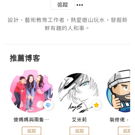
追蹤
設計、藝術教育工作者，熱愛遊山玩水，發掘新
鮮有趣的人和事。
推薦博客
點滴
儍媽媽與兩隻小魔怪之家
艾米莉
追蹤
追蹤
追蹤