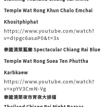
Temple Wat Rong Khun Chalo Emchai
Khositphiphat
https://www.youtube.com/watch?
v=dIpgc6asaP0&t=3s
泰國清萊藍廟 Spectacular Chiang Rai Blue
Temple Wat Rong Suea Ten Phuttha
Karbkaew
https://www.youtube.com/watch?
v=xpYV3CmN-Vg
泰國清萊夜市宵夜大排擋
Thailand Chiang Rai Night Bazaar