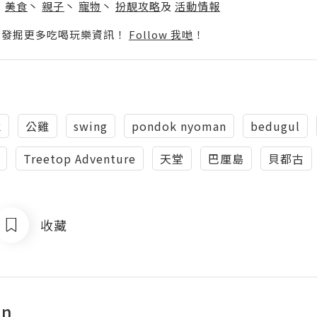
丶
美食
丶
親子
丶
寵物
丶
扮靚攻略
及
活動情報
p啦！發掘更多吃喝玩樂資訊！
Follow 我哋
！
k
公雞
swing
pondok nyoman
bedugul
Treetop Adventure
天堂
巴厘島
貝都古
收藏
an