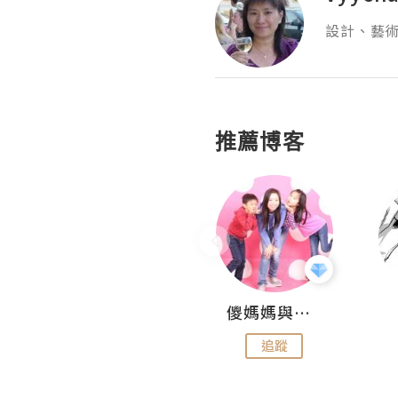
設計、藝
推薦博客
Hahakelly的生活點滴
儍媽媽與兩隻小魔怪之家
追蹤
追蹤