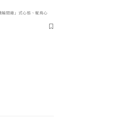
糖輸間廠」式心態、鴕鳥心
ef PaPa 投資思維，幫你
資管理框架。