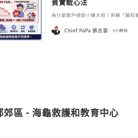
資實戰心法
為什麼散戶總是小賺大賠？拆解「贏粒
態、套牢變長線等投資心理陷阱，結合 Chi
建立更客觀的買賣換股、換位思考與投
Chief PaPa 張志雲
3小時前
郊區 - 海龜救護和教育中心