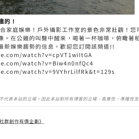
趣的！
適合家庭娛樂！戶外攝影工作室的景色非常壯觀！您
像。在公雞的叫聲中醒來，喝著一杯咖啡，俯瞰著
最新娛樂趨勢的信息，歡迎您訂閱該頻道!!
be.com/watch?v=cpVT1wiItGA
be.com/watch?v=Biw4n0nfQc4
be.com/watch?v=9VYhrLilfRk&t=129s
並不代表本站的立場。因此本站對所有博客的立場、真實性、準確性
社群創作有價企劃》
】