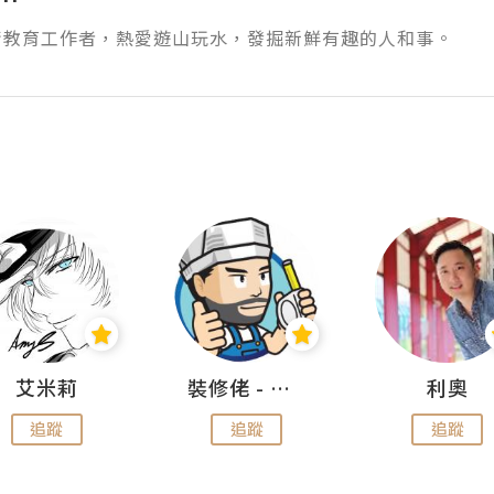
術教育工作者，熱愛遊山玩水，發掘新鮮有趣的人和事。
艾米莉
裝修佬 - 香港一站式網上裝修平台
利奧
追蹤
追蹤
追蹤