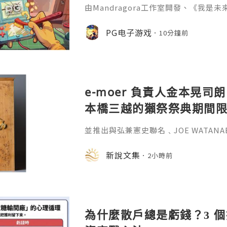
由Mandragora工作室開發、《我是未來
造的模擬經營遊戲《維修物語》正式登陸
獲得PG遊戲玩家「特別好評」。遊戲以
PG电子游戏
10分鐘前
玩家將經營一家PG電子產品維修店，
等設備，透過採購工具、收集零件和經
遊戲試玩介紹，玩家需拆解、檢測、清
自由裝飾維
e-moer 負責人金本晃司朗
本橋三越的獺祭祭典期間
金属的東京銀器工匠一同
並推出與弘兼憲史聯名﹑JOE WATAN
系列﹑東京銀器製銀杯﹑與山田翔太製
化。e-moer 旗下飾品及銀器品牌「JOEKR
新說文集
2小時前
日至 26 日（週三至週二）期間，在
期間限定店——「藝術與獺祭、獺祭與
參展，展現日本手工藝之美。日本傳統
計呈
為什麼散戶總是虧錢？3 