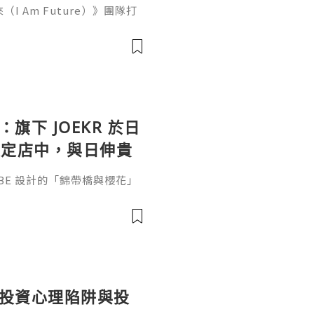
（I Am Future）》團隊打
Steam，支援中文，目前已
2005年前後的東京為背景，
維修遊戲機、手機、掌機、相機
營店面不斷擴大規模。根據PG
潔並修復各類電子設備，還能
：旗下 JOEKR 於日
限定店中，與日伸貴
參展
ABE 設計的「錦帶橋與櫻花」
作的酒器，推廣日本清酒文
」，於 2026 年 5 月 13
日本橋三越本店舉行的「獺祭」
藝術」中，聯同東京銀器職人
同意與日本酒文化，日現代設
個投資心理陷阱與投