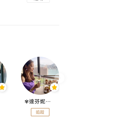
✾達芬妮•愛孩子•愛生活✾
wendysugar享受生活gogogo
追蹤
追蹤