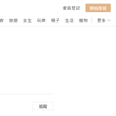
會員登記
開始撰寫
食
旅遊
女生
玩樂
親子
生活
寵物
行山
更多
打卡
追蹤