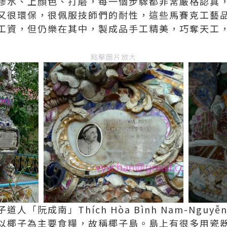
膠水、上顏色、打磨，每一個步驟都非常嚴格認真
又很環保，很佩服技師們的耐性，這些馬賽克工藝
工資，但仍樂在其中，製成品手工精美，巧奪天工
點擊圖片放大
「阮成南」Thích Hòa Bình Nam-Nguyễ
以椰子為主要食糧，故稱椰子島。島上有很多用瓷