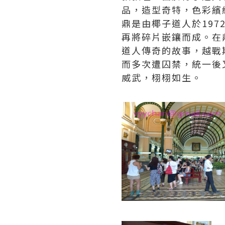
品，造型奇特，色彩繽
鼎是由椰子道人於19
再將碎片嵌鑲而成。在
道人傳奇的故事，越戰
而多次遭囚禁，統一後
威武，栩栩如生。