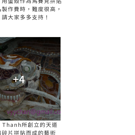
，用蛋殼作為馬賽克拼貼
品製作費時，難度很高，
，請大家多多支持！
+4
n Thanh所創立的天道
器碎片拼貼而成的藝術