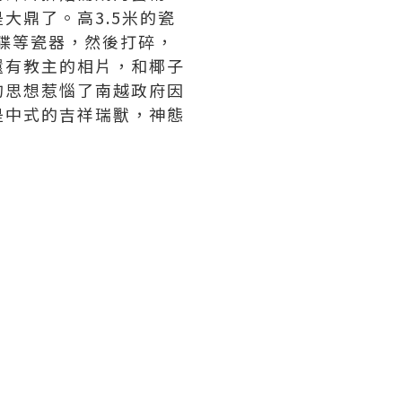
大鼎了。高3.5米的瓷
、碟等瓷器，然後打碎，
還有教主的相片，和椰子
的思想惹惱了南越政府因
是中式的吉祥瑞獸，神態