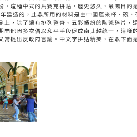
紛，這種中式的馬賽克拼貼，歷史悠久，最囑目的是
72年建造的，此鼎所用的材料是由中國運來杯、碗
鼎上，除了鑲有排列整齊、五彩繽紛的陶瓷碎片，
期間他因多次倡以和平手段促成南北越統一，這樣
又常提出反政府言論。中文字拼貼精美，在鼎下面