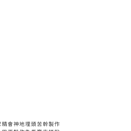
聚精會神地埋頭苦幹製作