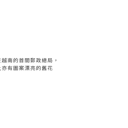
在越南的首間郵政總局，
上亦有圖案漂亮的舊花