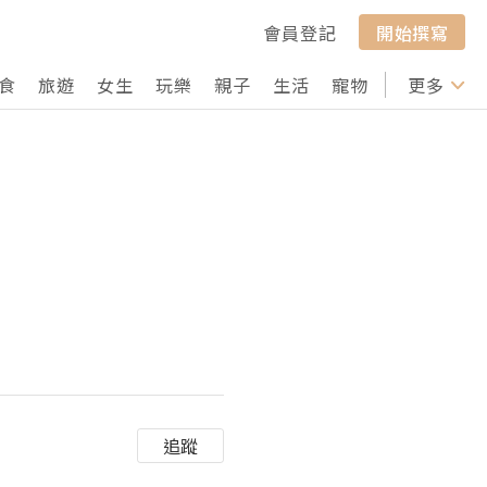
會員登記
開始撰寫
食
旅遊
女生
玩樂
親子
生活
寵物
行山
更多
打卡
追蹤