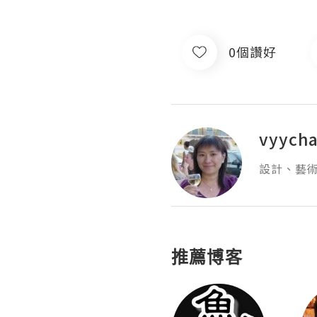
0個讚好
vyych
設計、藝
推薦博客