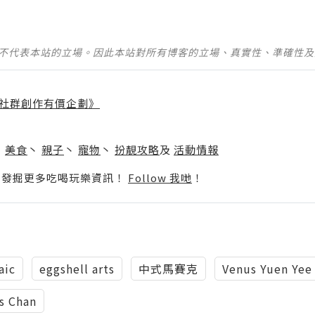
並不代表本站的立場。因此本站對所有博客的立場、真實性、準確性
社群創作有價企劃》
】
丶
美食
丶
親子
丶
寵物
丶
扮靚攻略
及
活動情報
p啦！發掘更多吃喝玩樂資訊！
Follow 我哋
！
aic
eggshell arts
中式馬賽克
Venus Yuen Yee
s Chan