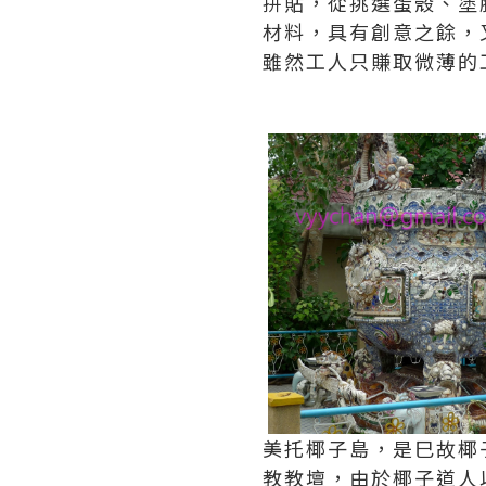
拼貼，從挑選蛋殼、塗
材料，具有創意之餘，
雖然工人只賺取微薄的
美托椰子島，是巳故椰子道人
教教壇，由於椰子道人