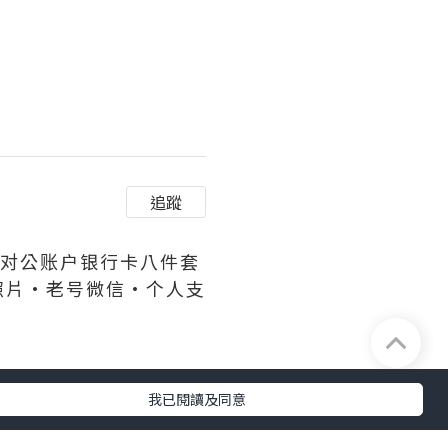
追蹤
件套·对公账户银行卡八件套
照片·老号微信·个人支
我已閱讀及同意
及完整性不負任何法律責任。