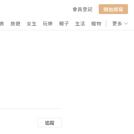
會員登記
開始撰寫
食
旅遊
女生
玩樂
親子
生活
寵物
行山
更多
打卡
追蹤