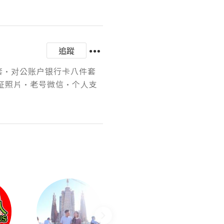
追蹤
卡四件套·对公账户银行卡八件套
证照片·老号微信·个人支