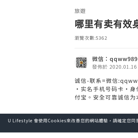
旅遊
哪里有卖有效
瀏覽次數:5362
微信：qqww989
發佈於 2020.01.16
诚信-联系=微信:qqww
·实名手机号码卡·身
付宝。安全可靠诚信为
U Lifestyle 會使用Cookies來改善您的網站體驗，請確定
*本站之內容由作者所提供，