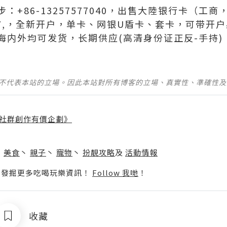
：+86-13257577040，出售大陸银行卡（工
2577,，全新开户，单卡、网银U盾卡、套卡，可带
海内外均可发货，长期供应(高清身份证正反-手持)
並不代表本站的立場。因此本站對所有博客的立場、真實性、準確性
社群創作有價企劃》
】
丶
美食
丶
親子
丶
寵物
丶
扮靚攻略
及
活動情報
p啦！發掘更多吃喝玩樂資訊！
Follow 我哋
！
收藏