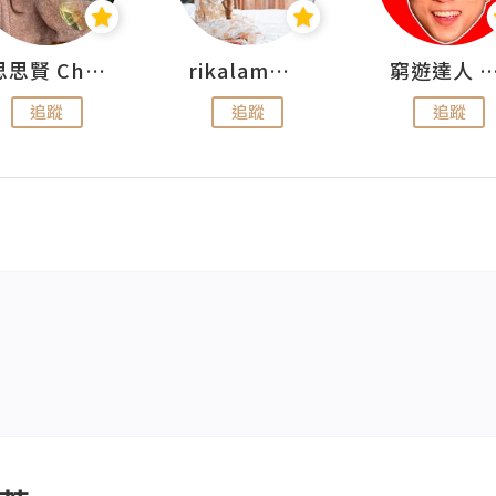
思思賢 ChillMyBabe
rikalammm
窮遊達人 Mr.TravelGe
追蹤
追蹤
追蹤