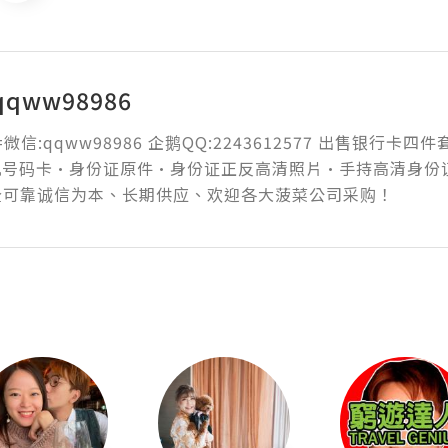
qww98986
微信:qqww98986 企鹅QQ:2243612577 出售银行
机号码卡·身份证原件·身份证正反高清照片·手持高清身份
全可靠诚信为本、长期供应、欢迎各大菠菜公司采购！