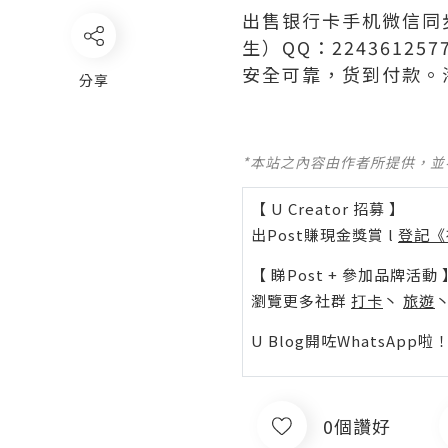
出售银行卡手机微信同步
生）QQ：224361
安全可靠，货到付款。
分享
*本站之內容由作者所提供，
【 U Creator 招募 】
出Post賺現金獎賞 l
登記《
【 睇Post + 參加品牌活動 
瀏覽更多社群
打卡
丶
旅遊
U Blog開咗WhatsAp
0個讚好