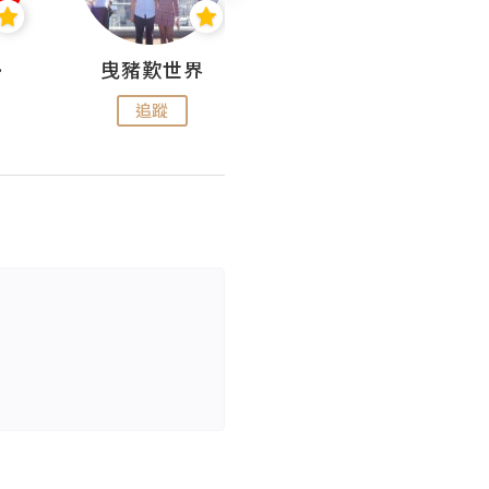
nius
曳豬歎世界
Koalascities (^O^)! @ UTravel
追蹤
追蹤