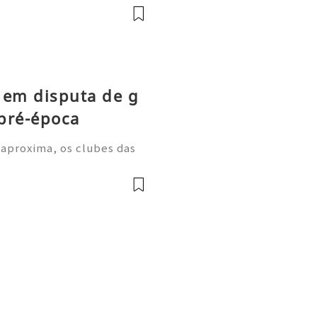
estão a comprar os novos C
 em disputa de g
pré-época
 aproxima, os clubes das
m períodos de treino inten
a despertarem grande inter