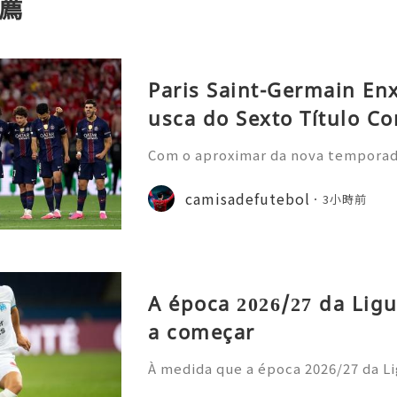
薦
Paris Saint-Germain En
usca do Sexto Título Co
Com o aproximar da nova temporada 
nela de transferências de verão, o
nstrou uma nova estratégia operaci
camisadefutebol
3小時前
ior estilo de gastos e
A época 2026/27 da Ligu
a começar
À medida que a época 2026/27 da Li
cipais casas de apostas atualizara