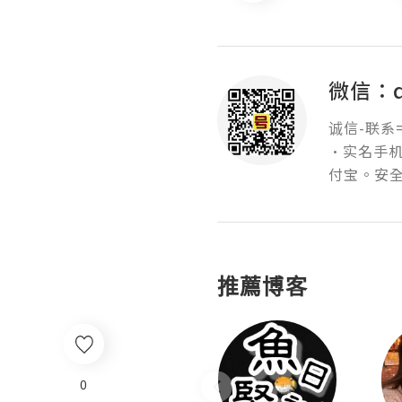
微信：q
诚信-联系=
·实名手
付宝。安
推薦博客
0