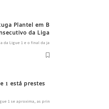
xuga Plantel em B
nsecutivo da Liga
da Ligue 1 e o final da ja
 Paris Saint-Germain demo
onal: afastou-se do anter
e 1 está prestes
gue 1 se aproxima, as prin
m as suas cotações de long