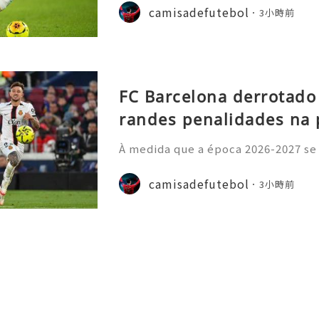
o prazo para o título. Os adeptos 
camisadefutebol
3小時前
amisolas de futebol
FC Barcelona derrotado
randes penalidades na 
À medida que a época 2026-2027 se
principais ligas europeias iniciara
sivo, com vários jogos amigáveis ​​
camisadefutebol
3小時前
esse por parte dos a