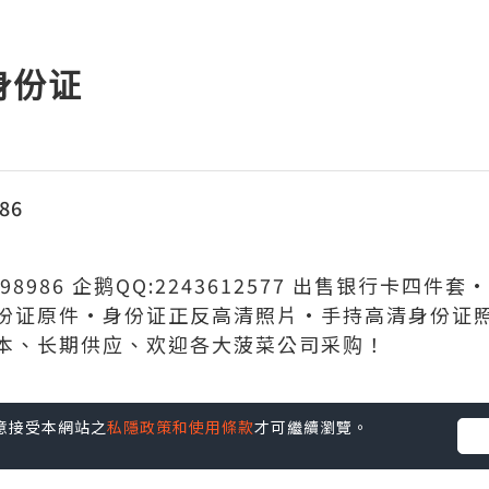
身份证
86
98986 企鹅QQ:2243612577 出售银行卡四
份证原件·身份证正反高清照片·手持高清身份证
本、长期供应、欢迎各大菠菜公司采购！
您同意接受本網站之
私隱政策和使用條款
才可繼續瀏覽。
並不代表本站的立場。因此本站對所有博客的立場、真實性、準確性