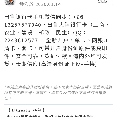
追蹤
發佈於 2020.01.14
出售银行卡手机微信同步：+86-
13257577040，出售大陸银行卡（工商，
农业，建设，邮政，民生）QQ：
2243612577,，全新开户，单卡、网银U
盾卡、套卡，可带开户身份证原件或复印
件，安全可靠，货到付款。海内外均可发
货，长期供应(高清身份证正反-手持)
*本站之內容由作者所提供，並不代表本站的立場。因此本站對
所有博客的立場、真實性、準確性及完整性不負任何法律責
任。
【 U Creator 招募 】
出Post賺現金獎賞 l
登記《社群創作有價企劃》