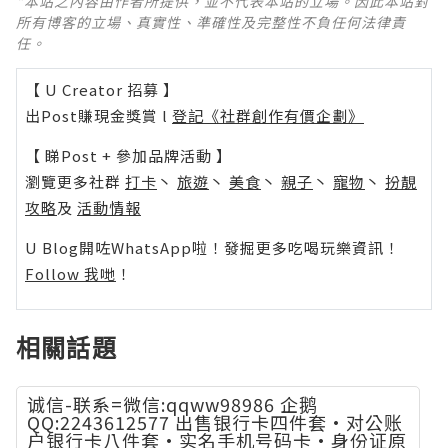
*本站之內容由作者所提供，並不代表本站的立場。因此本站對
所有博客的立場、真實性、準確性及完整性不負任何法律責
任。
【 U Creator 招募 】
出Post賺現金獎賞 l
登記《社群創作有價企劃》
【 睇Post + 參加品牌活動 】
瀏覽更多社群
打卡
丶
旅遊
丶
美食
丶
親子
丶
寵物
丶
扮靚
攻略
及
活動情報
U Blog開咗WhatsApp啦！發掘更多吃喝玩樂資訊！
Follow 我哋
！
相關話題
诚信-联系=微信:qqww98986 企鹅
QQ:2243612577 出售银行卡四件套·对公账
户银行卡八件套·实名手机号码卡·身份证原