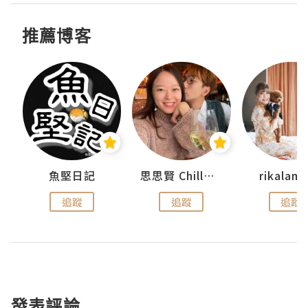
推薦博客
urnal
魚堅日記
思思賢 ChillMyBabe
rikala
追蹤
追蹤
追蹤
發表評論