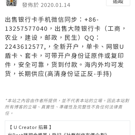
追蹤
發佈於 2020.01.14
出售银行卡手机微信同步：+86-
13257577040，出售大陸银行卡（工商，
农业，建设，邮政，民生）QQ：
2243612577,，全新开户，单卡、网银U
盾卡、套卡，可带开户身份证原件或复印
件，安全可靠，货到付款。海内外均可发
货，长期供应(高清身份证正反-手持)
*本站之內容由作者所提供，並不代表本站的立場。因此本站對
所有博客的立場、真實性、準確性及完整性不負任何法律責
任。
【 U Creator 招募 】
出Post賺現金獎賞 l
登記《社群創作有價企劃》