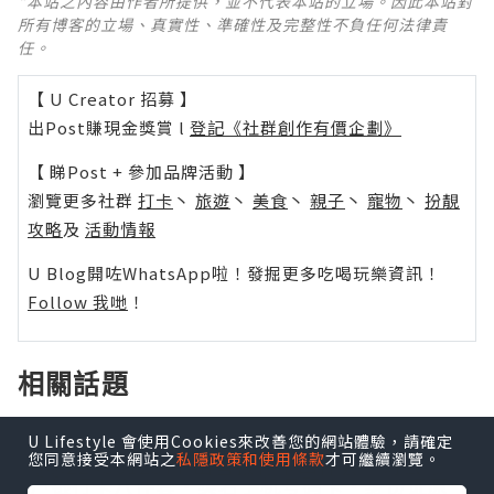
*本站之內容由作者所提供，並不代表本站的立場。因此本站對
所有博客的立場、真實性、準確性及完整性不負任何法律責
任。
【 U Creator 招募 】
出Post賺現金獎賞 l
登記《社群創作有價企劃》
【 睇Post + 參加品牌活動 】
瀏覽更多社群
打卡
丶
旅遊
丶
美食
丶
親子
丶
寵物
丶
扮靚
攻略
及
活動情報
U Blog開咗WhatsApp啦！發掘更多吃喝玩樂資訊！
Follow 我哋
！
相關話題
U Lifestyle 會使用Cookies來改善您的網站體驗，請確定
诚信-联系=微信:qqww98986 企鹅
您同意接受本網站之
私隱政策和使用條款
才可繼續瀏覽。
QQ:2243612577 出售银行卡四件套·对公账
户银行卡八件套·实名手机号码卡·身份证原