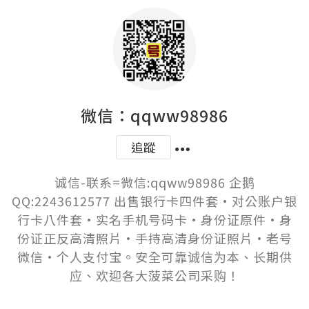
微信：qqww98986
追蹤
诚信-联系=微信:qqww98986 企鹅
QQ:2243612577 出售银行卡四件套·对公账户银
行卡八件套·实名手机号码卡·身份证原件·身
份证正反高清照片·手持高清身份证照片·老号
微信·个人支付宝。安全可靠诚信为本、长期供
应、欢迎各大菠菜公司采购！