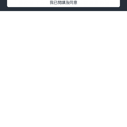
件·身份证正反高清照片·手持高清身份证照
我已閱讀及同意
片·老号微信·个人支付宝。安全可靠诚信为
本、长期供应、欢迎各大菠菜公司采购！
0個讚好
收藏