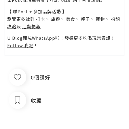
【 睇Post + 參加品牌活動 】
瀏覽更多社群
打卡
丶
旅遊
丶
美食
丶
親子
丶
寵物
丶
扮靚
攻略
及
活動情報
U Blog開咗WhatsApp啦！發掘更多吃喝玩樂資訊！
Follow 我哋
！
0個讚好
收藏