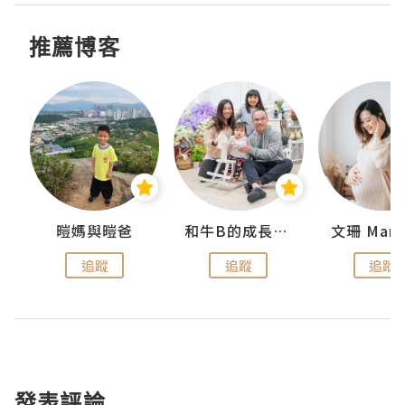
推薦博客
 Swan
暟媽與暟爸
和牛B的成長日記
文珊 ManS
追蹤
追蹤
追蹤
發表評論