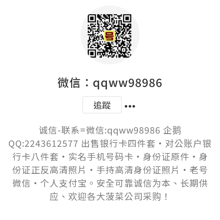
微信：qqww98986
追蹤
诚信-联系=微信:qqww98986 企鹅
QQ:2243612577 出售银行卡四件套·对公账户银
行卡八件套·实名手机号码卡·身份证原件·身
份证正反高清照片·手持高清身份证照片·老号
微信·个人支付宝。安全可靠诚信为本、长期供
应、欢迎各大菠菜公司采购！