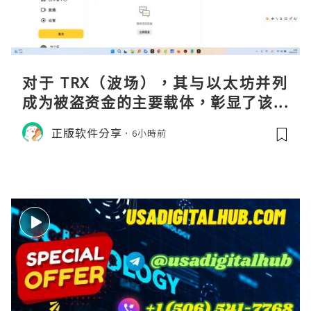
对于 TRX（波场），其与以太坊并列
成为被盗资金的主要载体，彰显了该网
络在加密金融领域的巨大流动性与渗透
正版软件分享
6小時前
率。黑客选择在波场上进行大规模操
作，侧面印证了其生态的繁荣及作为资
金流转通道的高效性。尽管 Co