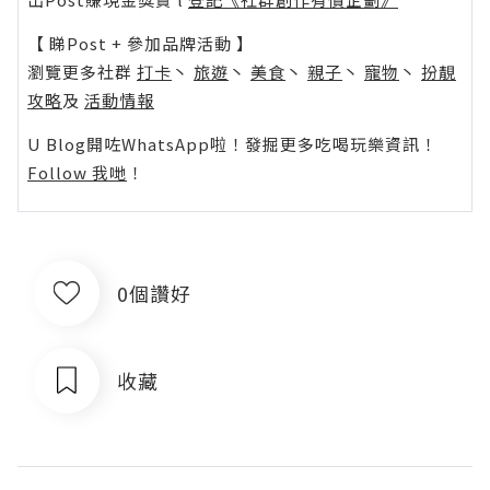
【 睇Post + 參加品牌活動 】
瀏覽更多社群
打卡
丶
旅遊
丶
美食
丶
親子
丶
寵物
丶
扮靚
攻略
及
活動情報
U Blog開咗WhatsApp啦！發掘更多吃喝玩樂資訊！
Follow 我哋
！
0個讚好
收藏