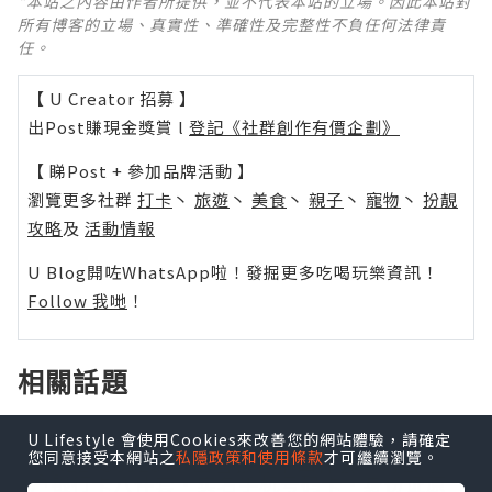
*本站之內容由作者所提供，並不代表本站的立場。因此本站對
所有博客的立場、真實性、準確性及完整性不負任何法律責
任。
【 U Creator 招募 】
出Post賺現金獎賞 l
登記《社群創作有價企劃》
【 睇Post + 參加品牌活動 】
瀏覽更多社群
打卡
丶
旅遊
丶
美食
丶
親子
丶
寵物
丶
扮靚
攻略
及
活動情報
U Blog開咗WhatsApp啦！發掘更多吃喝玩樂資訊！
Follow 我哋
！
相關話題
U Lifestyle 會使用Cookies來改善您的網站體驗，請確定
诚信-联系=微信:qqww98986 企鹅
您同意接受本網站之
私隱政策和使用條款
才可繼續瀏覽。
QQ:2243612577 出售银行卡四件套·对公账
户银行卡八件套·实名手机号码卡·身份证原