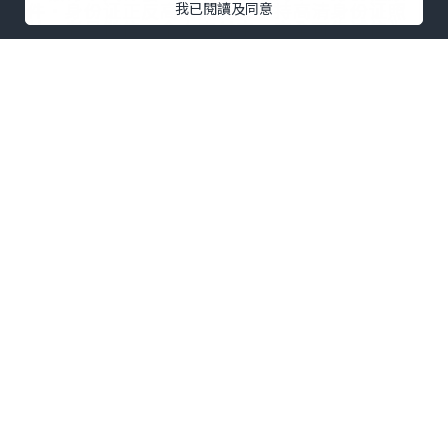
件·身份证正反高清照片·手持高清身份证照
我已閱讀及同意
片·老号微信·个人支付宝。安全可靠诚信为
本、长期供应、欢迎各大菠菜公司采购！
0個讚好
收藏