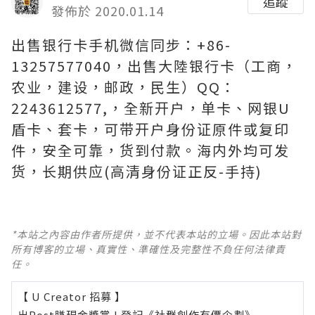
追蹤
發佈於 2020.01.14
出售银行卡手机微信同步：+86-
13257577040，出售大陸银行卡（工商，
农业，建设，邮政，民生）QQ：
2243612577,，全新开户，单卡、网银U
盾卡、套卡，可带开户身份证原件或复印
件，安全可靠，货到付款。海内外均可发
货，长期供应(高清身份证正反-手持)
*本站之內容由作者所提供，並不代表本站的立場。因此本站對
所有博客的立場、真實性、準確性及完整性不負任何法律責
任。
【 U Creator 招募 】
出Post賺現金獎賞 l
登記《社群創作有價企劃》