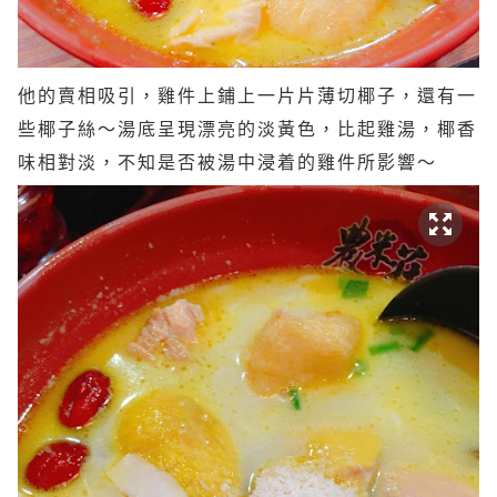
他的賣相吸引，雞件上鋪上一片片薄切椰子，還有一
些
椰子絲～湯底呈現漂亮的淡黃色，比起雞湯，椰香
味相對淡，不知是否被湯中浸着的雞件所影響～