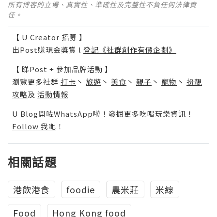
所有博客的立場、真實性、準確性及完整性不負任何法律責
任。
【 U Creator 招募 】
出Post賺現金獎賞 l
登記《社群創作有價企劃》
【 睇Post + 參加品牌活動 】
瀏覽更多社群
打卡
丶
旅遊
丶
美食
丶
親子
丶
寵物
丶
扮靚
攻略
及
活動情報
U Blog開咗WhatsApp啦！發掘更多吃喝玩樂資訊！
Follow 我哋
！
相關話題
港飲港食
foodie
農米莊
米線
Food
Hong Kong food