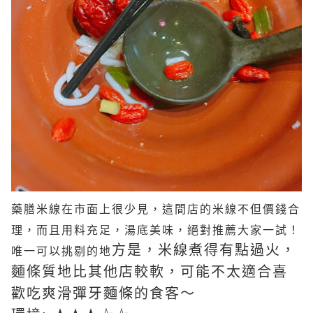
藥膳米線在市面上很少見，這間店的米線不但價錢合
理，而且用料充足，湯底美味，絕對推薦大家一試！
方是，米線煮得有點過火，
唯一可以挑剔的地
麵條
質地
比其他店
較軟，可能不太適合喜
歡吃爽滑彈牙
麵條
的食客～