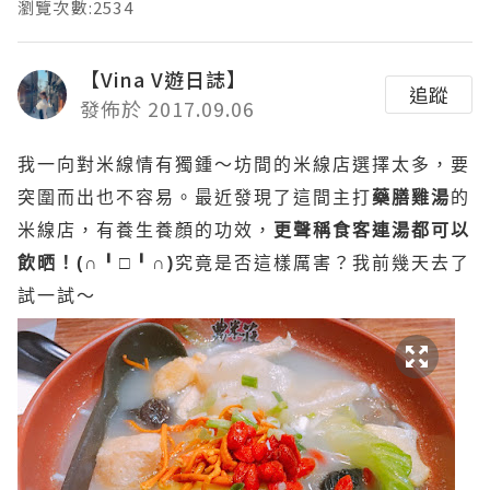
瀏覽次數:2534
【Vina V遊日誌】
追蹤
發佈於 2017.09.06
我一向對米線情有獨鍾～坊間的米線店選擇太多，要
突圍而出也不容易。最近發現了這間主打
藥膳雞湯
的
米線店，有養生養顏的功效，
更聲稱食客連湯都可以
飲晒！(∩╹□╹∩)
究竟是否這樣厲害？我前幾天去了
試一試～