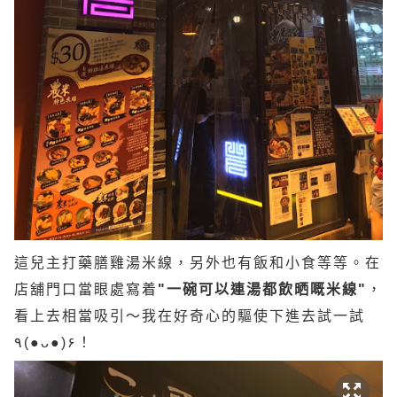
這兒主打藥膳雞湯米線，另外也有飯和小食等等。在
店舖門口當眼處寫着
"一碗可以連湯都飲晒嘅米線"
，
看上去相當吸引～我在好奇心的驅使下進去試一試
٩(●ᴗ●)۶！