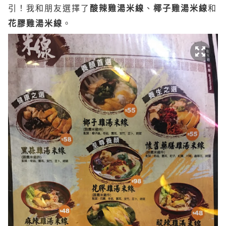
引！我和朋友選擇了
酸辣雞湯米線
、
椰子雞湯米線
和
花膠雞湯米線
。