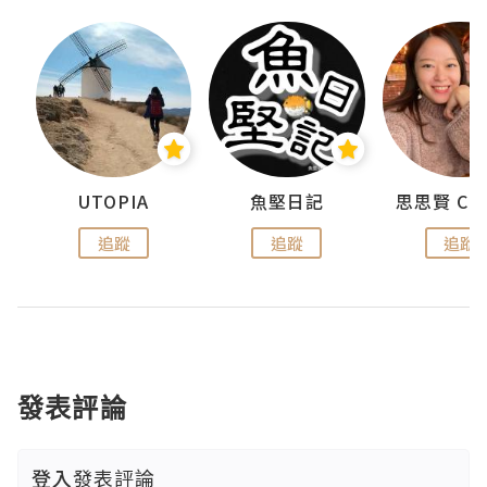
urnal
UTOPIA
魚堅日記
追蹤
追蹤
追蹤
發表評論
登入
發表評論