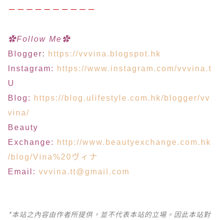
－－－－－－－－－－
✿Follow Me✿
Blogger:
https://vvvina.blogspot.hk
Instagram:
https://www.instagram.com/vvvina.t
U
Blog:
https://blog.ulifestyle.com.hk/blogger/vv
vina/
Beauty
Exchange:
http://www.beautyexchange.com.hk
/blog/Vina%20ヴィナ
Email:
vvvina.tt@gmail.com
*本站之內容由作者所提供，並不代表本站的立場。因此本站對