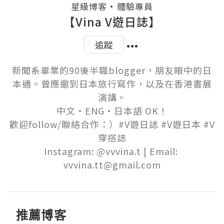
・
星級博客
體驗專員
【Vina V遊日誌】
追蹤
新聞系畢業的90後半職blogger，朋友眼中的日
本通。曾應邀到日本旅行寫作，以及在香港書展
演講。

中文・ENG・日本語 OK！

歡迎follow/聯絡合作：）#V遊日誌 #V遊日本 #V
穿搭誌

Instagram: @vvvina.t | Email: 
vvvina.tt@gmail.com
推薦博客