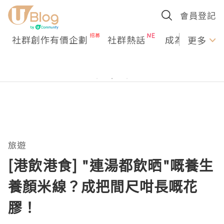
會員登記
社群創作有價企劃
社群熱話
成為U Creato
更多
旅遊
[港飲港食] "連湯都飲晒"嘅養生
養顏米線？成把間尺咁長嘅花
膠！