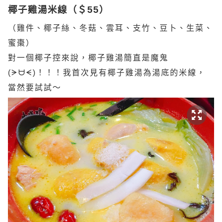
椰子雞湯米線（＄55）
（雞件、椰子絲、冬菇、雲耳、支竹、豆卜、生菜、
蜜棗）
對一個椰子控來說，椰子雞湯簡直是魔鬼
(ᗒᗨᗕ)！！！我首次見有椰子雞湯為湯底的米線，
當然要試試～