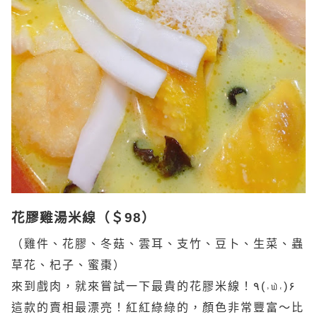
花膠雞湯米線（＄98）
（雞件、花膠、冬菇、雲耳、支竹、豆卜、生菜、蟲
草花、杞子、蜜棗）
來到戲肉，就來嘗試一下最貴的花膠米線！۹(˒௰˓)۶
這款的賣相最漂亮！紅紅綠綠的，顏色非常豐富～比