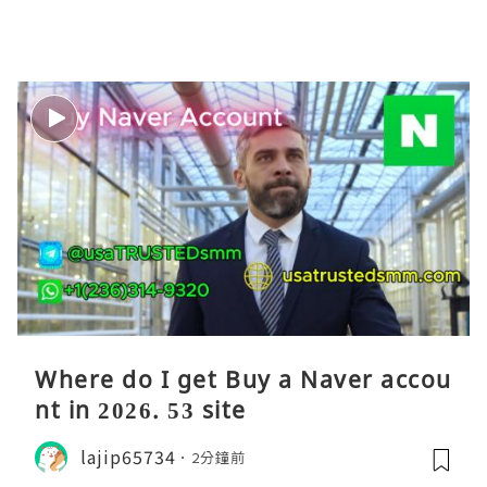
Where do I get Buy a Naver accou
nt in 2026. 53 site
lajip65734
2分鐘前