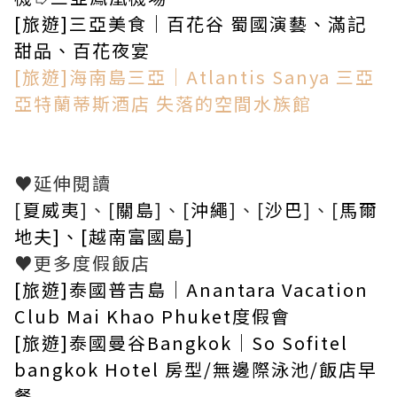
[旅遊]三亞美食｜百花谷 蜀國演藝、滿記
甜品、百花夜宴
[旅遊]海南島三亞｜Atlantis Sanya 三亞
亞特蘭蒂斯酒店 失落的空間水族館
♥︎延伸閱讀
[
夏威夷
]、[
關島
]、[
沖繩
]、[
沙巴
]、[
馬爾
地夫]、[越南富國島]
♥︎更多度假飯店
[旅遊]泰國普吉島｜Anantara Vacation
Club Mai Khao Phuket度假會
[旅遊]泰國曼谷Bangkok｜So Sofitel
bangkok Hotel 房型/無邊際泳池/飯店早
餐