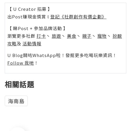
【 U Creator 招募 】
出Post賺現金獎賞 l
登記《社群創作有價企劃》
【 睇Post + 參加品牌活動 】
瀏覽更多社群
打卡
丶
旅遊
丶
美食
丶
親子
丶
寵物
丶
扮靚
攻略
及
活動情報
U Blog開咗WhatsApp啦！發掘更多吃喝玩樂資訊！
Follow 我哋
！
相關話題
海南島