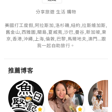
分享旅遊 生活 購物

美國打工度假,阿拉斯加,洛杉磯,紐約,拉斯維加斯,
舊金山,西雅圖,關島,夏威夷,沙巴,曼谷,新加坡,東
京,香港,沖繩,上海,倫敦,巴黎,馬爾地夫,澳門...跟
我一起自助旅行。
推薦博客