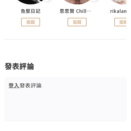
urnal
魚堅日記
思思賢 ChillMyBabe
rikala
追蹤
追蹤
追蹤
發表評論
登入
發表評論