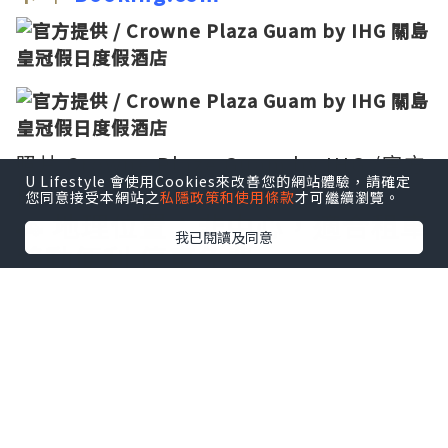
照片 Crowne Plaze Guam by IHG /官方
U Lifestyle 會使用Cookies來改善您的網站體驗，請確定
提供
您同意接受本網站之
私隱政策和使用條款
才可繼續瀏覽。
🚗 地理位置：非中心，適合租車
我已閱讀及同意
移動便利 停車免費
距離機場僅 10 分鐘車程
，適合搭乘凌晨
早班機（如UA165 07:15起飛）
雖不在杜夢灣最熱鬧中心，但開車至
DFS、主要餐廳區也僅約5~10分鐘
🌺 氛圍服務：有溫度的歡迎感
飯店風格活潑明亮，大廳與接待區氛圍