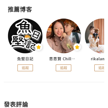
推薦博客
urnal
魚堅日記
思思賢 ChillMyBabe
rikala
追蹤
追蹤
追蹤
發表評論