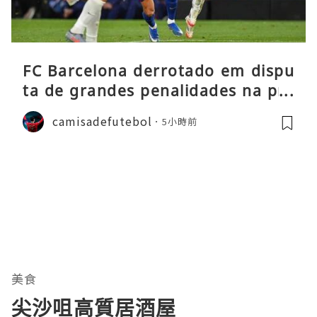
FC Barcelona derrotado em dispu
ta de grandes penalidades na pré
-época
camisadefutebol
5小時前
美食
尖沙咀高質居酒屋