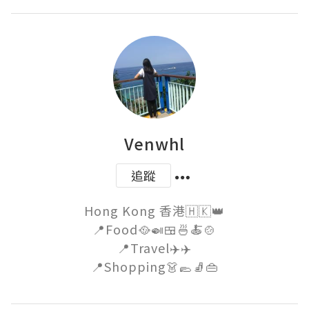
Venwhl
追蹤
Hong Kong 香港🇭🇰👑

📍Food🥘🍛🍱🍜🍝🍲

📍Travel✈️✈️
