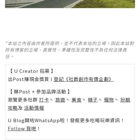
*本站之內容由作者所提供，並不代表本站的立場。因此本站對
所有博客的立場、真實性、準確性及完整性不負任何法律責
任。
【 U Creator 招募 】
出Post賺現金獎賞 l
登記《社群創作有價企劃》
【 睇Post + 參加品牌活動 】
瀏覽更多社群
打卡
丶
旅遊
丶
美食
丶
親子
丶
寵物
丶
扮靚
攻略
及
活動情報
U Blog開咗WhatsApp啦！發掘更多吃喝玩樂資訊！
Follow 我哋
！