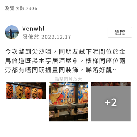
瀏覽次數:2306
Venwhl
追蹤
發佈於 2022.12.17
今次黎到尖沙咀，同朋友試下呢間位於金
馬倫道既黑木亭居酒屋🏮，樓梯同座位兩
旁都有唔同既插畫同裝飾，睇落好靚~
點擊圖片放大
+2