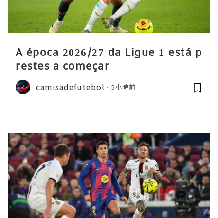
A época 2026/27 da Ligue 1 está p
restes a começar
camisadefutebol
5小時前