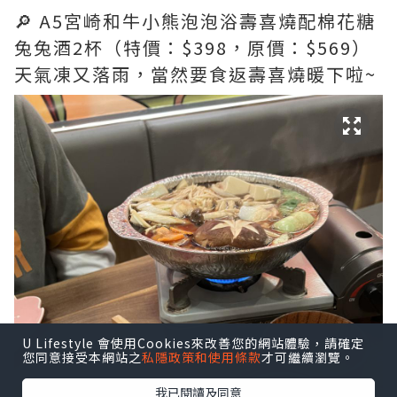
🔎 A5宮崎和牛小熊泡泡浴壽喜燒配棉花糖
兔兔酒2杯（特價：$398，原價：$569）
天氣凍又落雨，當然要食返壽喜燒暖下啦~
U Lifestyle 會使用Cookies來改善您的網站體驗，請確定
您同意接受本網站之
私隱政策和使用條款
才可繼續瀏覽。
我已閱讀及同意