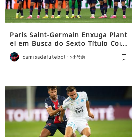
Paris Saint-Germain Enxuga Plant
el em Busca do Sexto Título Cons
ecutivo da Liga
camisadefutebol
5小時前