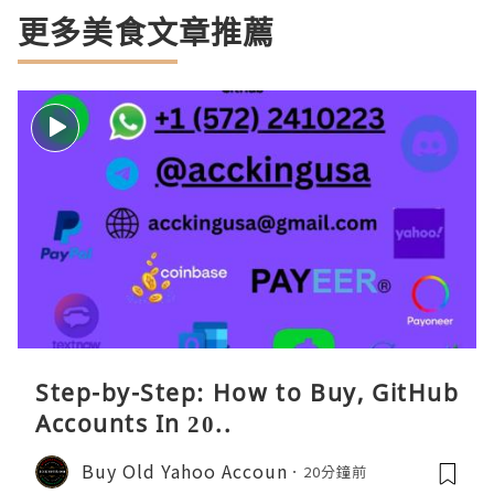
更多美食文章推薦
Step-by-Step: How to Buy, GitHub
Accounts In 20..
Buy Old Yahoo Accoun
20分鐘前