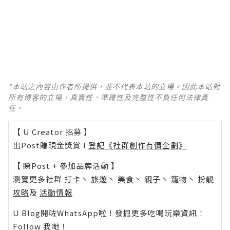
*本站之內容由作者所提供，並不代表本站的立場。因此本站對
所有博客的立場、真實性、準確性及完整性不負任何法律責
任。
【 U Creator 招募 】
出Post賺現金獎賞 l
登記《社群創作有價企劃》
【 睇Post + 參加品牌活動 】
瀏覽更多社群
打卡
丶
旅遊
丶
美食
丶
親子
丶
寵物
丶
扮靚
攻略
及
活動情報
U Blog開咗WhatsApp啦！發掘更多吃喝玩樂資訊！
Follow 我哋
！