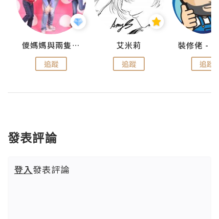
點滴
儍媽媽與兩隻小魔怪之家
艾米莉
追蹤
追蹤
追蹤
發表評論
登入
發表評論