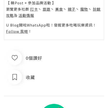
【 睇Post + 參加品牌活動 】
瀏覽更多社群
打卡
丶
旅遊
丶
美食
丶
親子
丶
寵物
丶
扮靚
攻略
及
活動情報
U Blog開咗WhatsApp啦！發掘更多吃喝玩樂資訊！
Follow 我哋
！
0個讚好
收藏