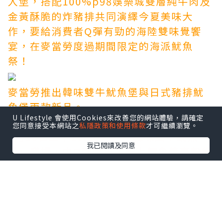
入堡，搭配100%
p98娛樂城
雙層純牛肉及
金黃酥脆的炸豬排共同演繹今夏美味大
作，要給消費者Q彈有勁的海陸雙味覺饗
宴，在麥當勞度過期間限定的海派魷魚
祭！
麥當勞推出韓味雙牛魷魚堡與日式豬排魷
魚堡兩款新品。
U Lifestyle 會使用Cookies來改善您的網站體驗，請確定
您同意接受本網站之
私隱政策和使用條款
才可繼續瀏覽。
7月19日上午10:30起，「韓味雙牛魷魚
我已閱讀及同意
堡」登場，由Q彈魷魚丁配上鱈魚漿裹粉後
酥炸至金黃的「魷魚海鮮排」領銜主演，
每口都能品嚐到大海鮮味！
8月2日上午10:30p98娛樂城起，則是「日