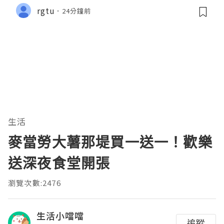
y....
rgtu
24分鐘前
生活
麥當勞大薯那堤買一送一！歡樂
送深夜食堂開張
瀏覽次數:2476
生活小噹噹
追蹤