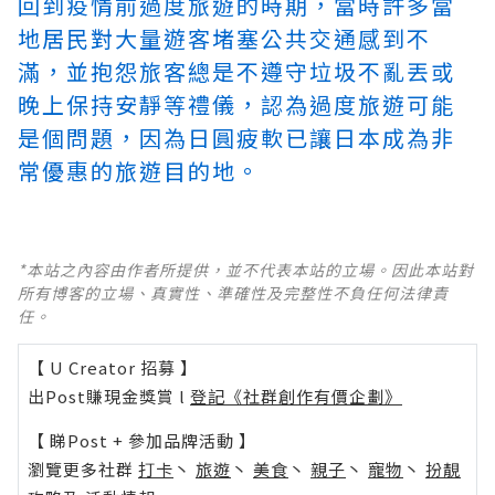
回到疫情前過度旅遊的時期，當時許多當
地居民對大量遊客堵塞公共交通感到不
滿，並抱怨旅客總是不遵守垃圾不亂丟或
晚上保持安靜等禮儀，認為過度旅遊可能
是個問題，因為日圓疲軟已讓日本成為非
常優惠的旅遊目的地。
*本站之內容由作者所提供，並不代表本站的立場。因此本站對
所有博客的立場、真實性、準確性及完整性不負任何法律責
任。
【 U Creator 招募 】
出Post賺現金獎賞 l
登記《社群創作有價企劃》
【 睇Post + 參加品牌活動 】
瀏覽更多社群
打卡
丶
旅遊
丶
美食
丶
親子
丶
寵物
丶
扮靚