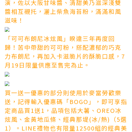
演，佐以大阪甘味醬、清甜美乃滋深淺雙
醬相互襯托，灑上柴魚海苔粉，滿滿和風
滋味！
「可可布朗尼冰炫風」睽違三年再度回
歸！苦中帶甜的可可粉，搭配濃郁的巧克
力布朗尼，再加入卡滋脆片的酥脆口感，7
月19日限量供應至售完為止。
買一送一優惠的部分則使用於麥當勞歡樂
送，記得輸入優惠碼「BOGO」，即可享指
定商品買1送1，品項包括大薯、OREO冰
炫風、金黃地瓜條、經典那堤(冰/熱)（5選
1）。LINE禮物也有限量12500組的經典美