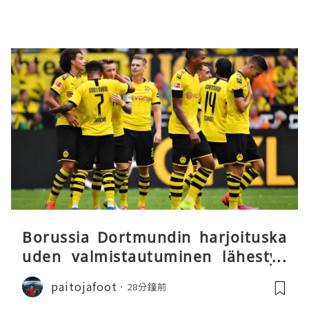
Borussia Dortmundin harjoituska
uden valmistautuminen lähestyy
päätöstään
paitojafoot
28分鐘前