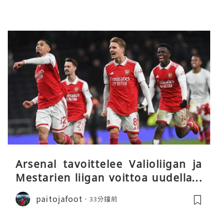
Arsenal tavoittelee Valioliigan ja
Mestarien liigan voittoa uudella k
audella
paitojafoot
33分鐘前