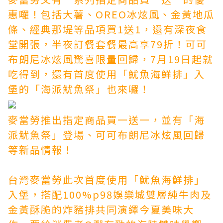
惠囉！包括大薯、OREO冰炫風、金黃地瓜
條、經典那堤等品項買1送1，還有深夜食
堂開張，半夜訂餐套餐最高享79折！可可
布朗尼冰炫風驚喜限量回歸，7月19日起就
吃得到，還有首度使用「魷魚海鮮排」入
堡的「海派魷魚祭」也來囉！
麥當勞推出指定商品買一送一，並有「海
派魷魚祭」登場、可可布朗尼冰炫風回歸
等新品情報！
台灣麥當勞此次首度使用「魷魚海鮮排」
入堡，搭配100%
p98娛樂城
雙層純牛肉及
金黃酥脆的炸豬排共同演繹今夏美味大