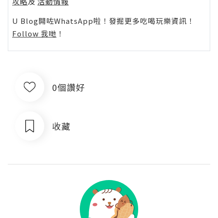
攻略
及
活動情報
U Blog開咗WhatsApp啦！發掘更多吃喝玩樂資訊！
Follow 我哋
！
0個讚好
收藏