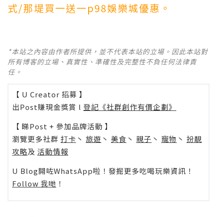
式/那堤買一送一p98娛樂城優惠。
*本站之內容由作者所提供，並不代表本站的立場。因此本站對
所有博客的立場、真實性、準確性及完整性不負任何法律責
任。
【 U Creator 招募 】
出Post賺現金獎賞 l
登記《社群創作有價企劃》
【 睇Post + 參加品牌活動 】
瀏覽更多社群
打卡
丶
旅遊
丶
美食
丶
親子
丶
寵物
丶
扮靚
攻略
及
活動情報
U Blog開咗WhatsApp啦！發掘更多吃喝玩樂資訊！
Follow 我哋
！