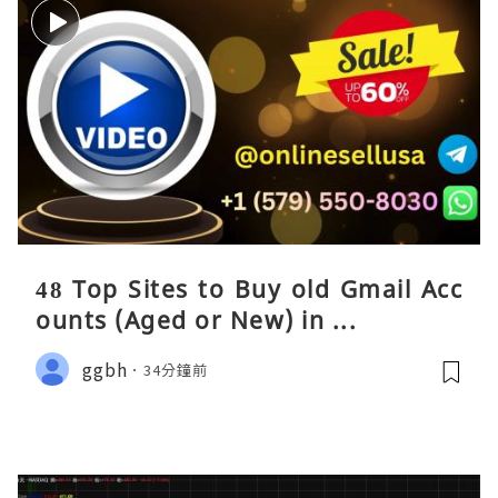
48 Top Sites to Buy old Gmail Acc
ounts (Aged or New) in ...
ggbh
34分鐘前