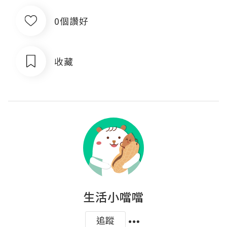
0個讚好
收藏
生活小噹噹
追蹤