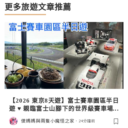
更多旅遊文章推薦
【2026 東京8天遊】富士賽車園區半日
遊 ♥ 親臨富士山腳下的世界級賽車場 F
uji SpeedWay。參觀富士賽車博物
儍媽媽與兩隻小魔怪之家
24分鐘前
館。到觀景餐廳邊觀賞賽車邊嘆午餐