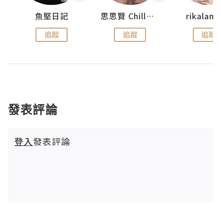
urnal
魚堅日記
思思賢 ChillMyBabe
rikala
追蹤
追蹤
追蹤
發表評論
登入
發表評論