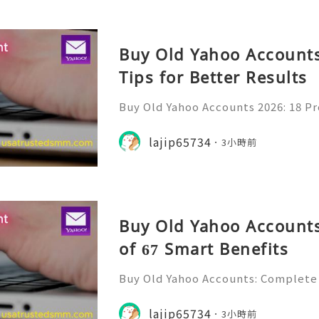
Buy Old Yahoo Accounts
Tips for Better Results
Buy Old Yahoo Accounts 2026: 18 Pr
lts Yahoo Mail remains a familiar e
messages, professional communicat
lajip65734
3小時前
projects, subscriptio
Buy Old Yahoo Accounts
of 67 Smart Benefits
Buy Old Yahoo Accounts: Complete 
Yahoo Mail has been a familiar par
for many years. Individuals, freela
lajip65734
3小時前