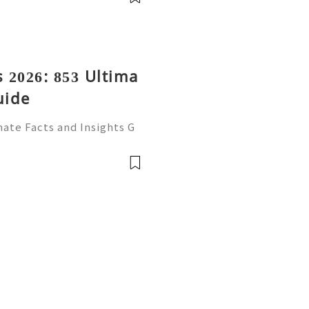
 2026: 853 Ultima
uide
ate Facts and Insights G
ecognized email service f
ssional correspondence, o