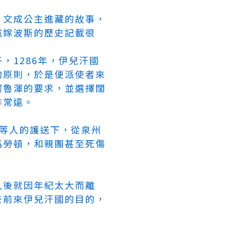
、文成公主進藏的故事，
遠嫁波斯的歷史記載很
，1286年，伊兒汗國
的原則，於是便派使者來
阿魯渾的要求，並選擇闊
非常遠。
哈等人的護送下，從泉州
馬勞頓，和親團甚至死傷
久後就因年紀太大而離
去前來伊兒汗國的目的，