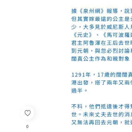
據《泉州網》報導，說
但其實嫁最遠的公主是
少，大多見於威尼斯人
《元史》、《馬可波羅
君主阿魯渾在王后去世
到元朝，與忽必烈討論
闊真公主作為和親對象
1291年，17歲的
港出發，搭了兩年又兩
過半。
不料，他們抵達後才得
世。未來丈夫去世的消
又無法再回去元朝，就
0