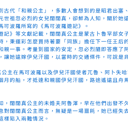
到古代「和親公主」，多數人會想到的是昭君出塞
元世祖忽必烈的女兒闊闊真，卻鮮為人知，關於她
馬可波羅所寫的《馬可波羅遊記》。
遊記》等文獻記載，闊闊真公主是蒙古卜魯罕部女子
時，秉
運彩怎麼買
持著要「同族」擔任下一任王后
和親一事。考量到國家的安定，忽必烈隨即答應了
，讓她遠嫁伊兒汗國，以當時的交通條件，可說是
闊闊真公主在馬可波羅以及伊兒汗國使者兀魯、阿卜失
個月的船，才抵達和親國伊兒汗國，路途遙遠且舟
知，闊闊真公主的未婚夫阿魯渾，早在他們出發不
息對闊闊真公主而言，無疑是一場噩耗，她已經失
這樣陷入兩難情況。