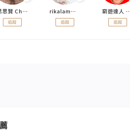
思思賢 ChillMyBabe
rikalammm
窮遊達人 Mr.TravelGe
追蹤
追蹤
追蹤
薦