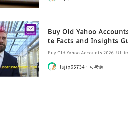
ine professionals us
Buy Old Yahoo Accounts
te Facts and Insights G
Buy Old Yahoo Accounts 2026: Ultim
uide Yahoo Mail remains a widely r
or personal communication, profe
lajip65734
3小時前
nline subscriptions, freel