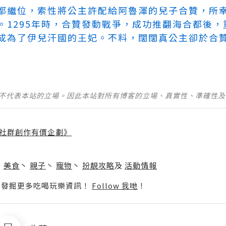
都繼位，索性將公主許配給阿魯渾的兒子合贊，所
。1295年時，合贊發動戰爭，成功推翻海合都後
成為了伊兒汗國的王妃。不料，闊闊真公主卻於合贊
並不代表本站的立場。因此本站對所有博客的立場、真實性、準確性
社群創作有價企劃》
】
丶
美食
丶
親子
丶
寵物
丶
扮靚攻略
及
活動情報
p啦！發掘更多吃喝玩樂資訊！
Follow 我哋
！