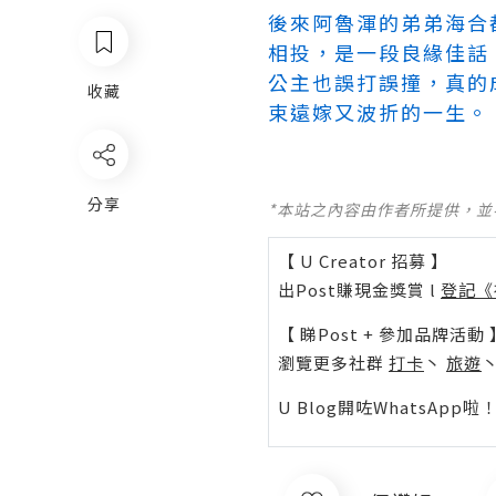
後來阿魯渾的弟弟海合
相投，是一段良緣佳話
公主也誤打誤撞，真的
收藏
束遠嫁又波折的一生。
分享
*本站之內容由作者所提供，
【 U Creator 招募 】
出Post賺現金獎賞 l
登記《
【 睇Post + 參加品牌活動 
瀏覽更多社群
打卡
丶
旅遊
U Blog開咗WhatsAp