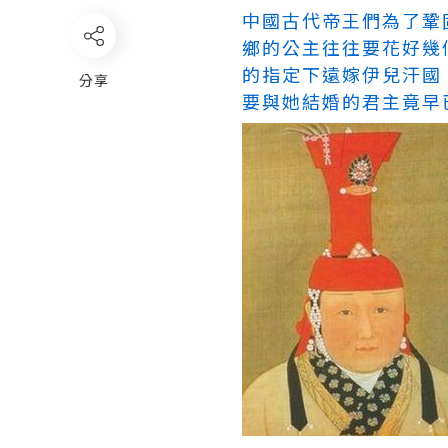
中國古代帝王們為了鞏
鄉的公主往往要花好幾
的指定下遠嫁伊兒汗國
分享
要與她結婚的君主竟早