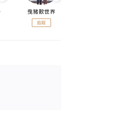
nius
曳豬歎世界
Koalascities (^O^)! @ UTravel
追蹤
追蹤