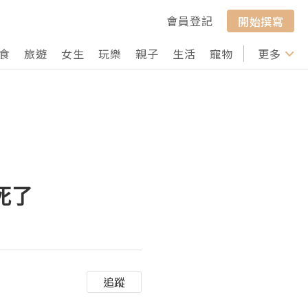
會員登記
開始撰寫
食
旅遊
女生
玩樂
親子
生活
寵物
行山
更多
打卡
死了
追蹤