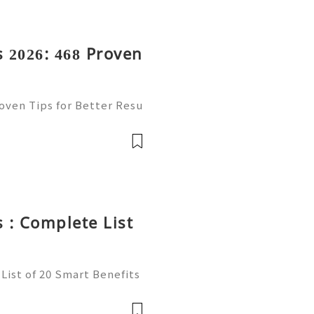
 2026: 468 Proven
oven Tips for Better Resu
mail platform for personal
ion, freelancing, online
 : Complete List
List of 20 Smart Benefits
t of online communication
ncers, businesses, and onl