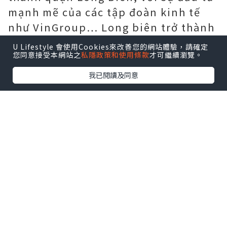
mạnh mẽ của các tập đoàn kinh tế
như VinGroup… Long biên trở thành
một trong tám quận sầm uất nhất Hà
U Lifestyle 會使用Cookies來改善您的網站體驗，請確定
您同意接受本網站之
私隱政策和使用條款
才可繼續瀏覽。
Nội.
我已閱讀及同意
Năm 2020 dưới sự chỉ đạo của đảng
và chính phủ đã cho xây dựn thêm
cây cầu nối vĩnh tuy sang bên long
biên. Sự kiện này tạo nên sự bứt tốc
kinh tế của quận.
Với nét văn hóa đang mang hơi
hướng của thuần nông, các hộ dân
thường tổ chức đám tang tại nhà
riêng ít khi tổ chức tại nhà tang lễ