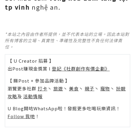
tp vinh
nghệ an.
*本站之內容由作者所提供，並不代表本站的立場。因此本站對
所有博客的立場、真實性、準確性及完整性不負任何法律責
任。
【 U Creator 招募 】
出Post賺現金獎賞 l
登記《社群創作有價企劃》
【 睇Post + 參加品牌活動 】
瀏覽更多社群
打卡
丶
旅遊
丶
美食
丶
親子
丶
寵物
丶
扮靚
攻略
及
活動情報
U Blog開咗WhatsApp啦！發掘更多吃喝玩樂資訊！
Follow 我哋
！