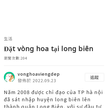
生活
Đặt vòng hoa tại long biên
瀏覽次數:204
vonghoaviengdep
追蹤
發佈於 2022.09.23
Năm 2008 được chỉ đạo của TP hà nội
đã sát nhập huyện long biên lên
thành quận Long Biên, với sự đầu tư