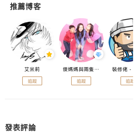
推薦博客
點滴
艾米莉
儍媽媽與兩隻小魔怪之家
追蹤
追蹤
追蹤
發表評論