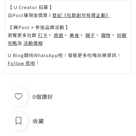
【 U Creator 招募 】
出Post賺現金獎賞 l
登記《社群創作有價企劃》
【 睇Post + 參加品牌活動 】
瀏覽更多社群
打卡
丶
旅遊
丶
美食
丶
親子
丶
寵物
丶
扮靚
攻略
及
活動情報
U Blog開咗WhatsApp啦！發掘更多吃喝玩樂資訊！
Follow 我哋
！
0個讚好
收藏