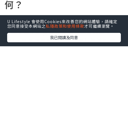
何？
U Lifestyle 會使用Cookies來改善您的網站體驗，請確定
不少使用者分享，剛冒出的痘痘在持續塗
您同意接受本網站之
私隱政策和使用條款
才可繼續瀏覽。
抹幾天後，紅腫狀況有機會逐漸紓解。
我已閱讀及同意
PAIR 藥膏
採弱酸性設計，塗抹後接近透
明，因此白天上妝前也能使用，不容易影
響妝感。產品說明亦提到每日洗臉後適量
塗抹於患部即可，使用方式相當簡單。
哪裡購買比較安心？
若想購買日本原裝商品，建議透過
真顏台
灣官網
選購。真顏專營日韓原裝保養與美
容用品，提供微針保養、痘痘貼及多種居
家美容產品，商品來源透明且品質有保
障，能讓消費者購買時更安心。