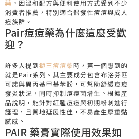
藥
，因溫和配方與便利使用方式受到不少
消費者推薦，特別適合偶發性痘痘與成人
痘族群。
Pair痘痘藥為什麼這麼受歡
迎？
許多人提到
獅王痘痘藥
時，第一個想到的
就是Pair系列。其主要成分包含布洛芬匹
可諾與異丙基甲基苯酚，可幫助舒緩痘痘
發炎狀況，同時抑制痘痘菌增生。根據產
品說明，能針對紅腫痘痘與初期粉刺進行
護理，且質地延展性佳，不易產生厚重黏
膩感。
PAIR 藥膏實際使用效果如