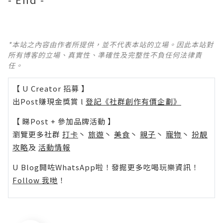
*本站之內容由作者所提供，並不代表本站的立場。因此本站對
所有博客的立場、真實性、準確性及完整性不負任何法律責
任。
【 U Creator 招募 】
出Post賺現金獎賞 l
登記《社群創作有價企劃》
【 睇Post + 參加品牌活動 】
瀏覽更多社群
打卡
丶
旅遊
丶
美食
丶
親子
丶
寵物
丶
扮靚
攻略
及
活動情報
U Blog開咗WhatsApp啦！發掘更多吃喝玩樂資訊！
Follow 我哋
！