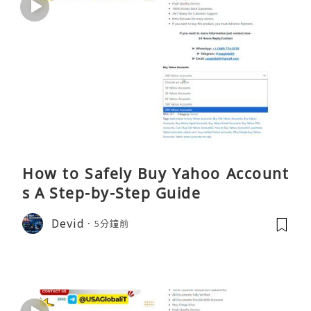
How to Safely Buy Yahoo Account
s A Step-by-Step Guide
Devid
5分鐘前