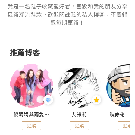
我是一名鞋子收藏愛好者，喜歡和我的朋友分享
最新潮流鞋款。歡迎關註我的私人博客，不要錯
過每期更新！
推薦博客
點滴
儍媽媽與兩隻小魔怪之家
艾米莉
追蹤
追蹤
追蹤