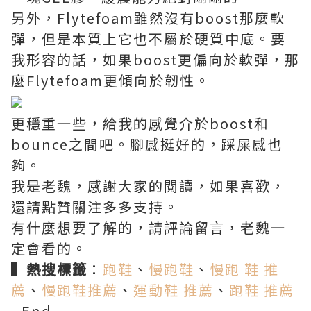
另外，Flytefoam雖然沒有boost那麼軟
彈，但是本質上它也不屬於硬質中底。要
我形容的話，如果boost更偏向於軟彈，那
麼Flytefoam更傾向於韌性。
更穩重一些，給我的感覺介於boost和
bounce之間吧。腳感挺好的，踩屎感也
夠。
我是老魏，感謝大家的閱讀，如果喜歡，
還請點贊關注多多支持。
有什麼想要了解的，請評論留言，老魏一
定會看的。
▍熱搜標籤
：
跑鞋
、
慢跑鞋
、
慢跑 鞋 推
薦
、
慢跑鞋推薦
、
運動鞋 推薦
、
跑鞋 推薦
- End -