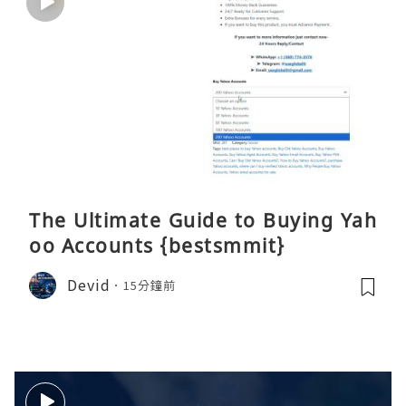
The Ultimate Guide to Buying Yah
oo Accounts {bestsmmit}
Devid
15分鐘前