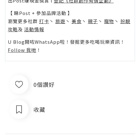
出Post賺現金獎賞 l
登記《社群創作有價企劃》
【 睇Post + 參加品牌活動 】
瀏覽更多社群
打卡
丶
旅遊
丶
美食
丶
親子
丶
寵物
丶
扮靚
攻略
及
活動情報
U Blog開咗WhatsApp啦！發掘更多吃喝玩樂資訊！
Follow 我哋
！
0個讚好
收藏