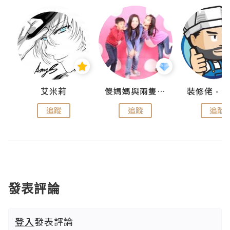
點滴
艾米莉
儍媽媽與兩隻小魔怪之家
追蹤
追蹤
追蹤
發表評論
登入
發表評論