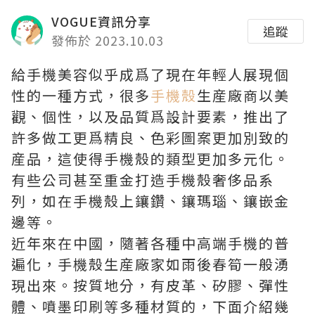
VOGUE資訊分享
追蹤
發佈於 2023.10.03
給手機美容似乎成爲了現在年輕人展現個
性的一種方式，很多
手機殼
生産廠商以美
觀、個性，以及品質爲設計要素，推出了
許多做工更爲精良、色彩圖案更加別致的
産品，這使得手機殼的類型更加多元化。
有些公司甚至重金打造手機殼奢侈品系
列，如在手機殼上鑲鑽、鑲瑪瑙、鑲嵌金
邊等。
近年來在中國，隨著各種中高端手機的普
遍化，手機殼生産廠家如雨後春筍一般湧
現出來。按質地分，有皮革、矽膠、彈性
體、噴墨印刷等多種材質的，下面介紹幾