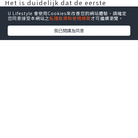
Het is duidelijk dat de eerste
successen van de MLS-teams dit
U Lifestyle 會使用Cookies來改善您的網站體驗，請確定
您同意接受本網站之
私隱政策和使用條款
才可繼續瀏覽。
seizoen een schok aan de competitie
hebben toegevoegd, en CONCACAF-
我已閱讀及同意
voetbalchef Manolo Zubiria zei dat
hij bemoedigd werd door de extra
buzz.
Artikel gaat hieronder verder
Keuzes van de redactie Messi kan de
trage start van PSG achter zich laten
met hoofdrol tegen Real Madrid 'Ze
zullen zien wie we zijn!' - Cancelo,
Dias, Bernardo en Ederson keren
terug naar de rivaliteit tussen