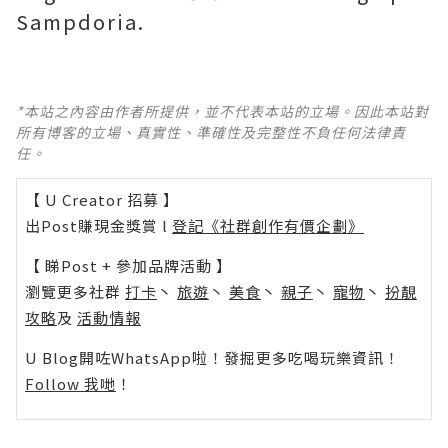
Sampdoria.
*本站之內容由作者所提供，並不代表本站的立場。因此本站對
所有博客的立場、真實性、準確性及完整性不負任何法律責
任。
【 U Creator 招募 】
出Post賺現金獎賞 l
登記《社群創作有價企劃》
【 睇Post + 參加品牌活動 】
瀏覽更多社群
打卡
丶
旅遊
丶
美食
丶
親子
丶
寵物
丶
扮靚
攻略
及
活動情報
U Blog開咗WhatsApp啦！發掘更多吃喝玩樂資訊！
Follow 我哋
！