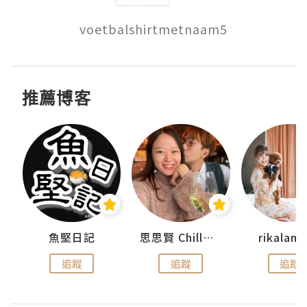
推薦博客
urnal
魚堅日記
思思賢 ChillMyBabe
rikala
追蹤
追蹤
追蹤