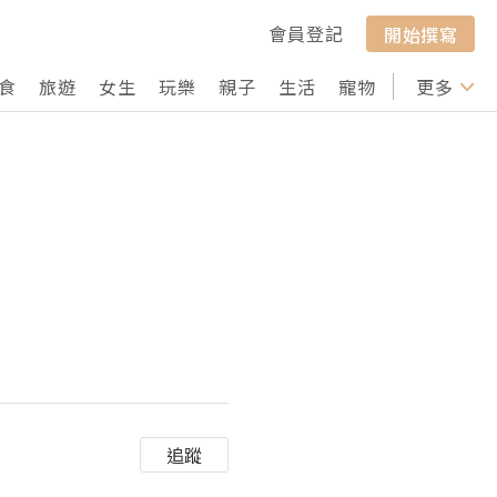
會員登記
開始撰寫
食
旅遊
女生
玩樂
親子
生活
寵物
行山
更多
打卡
追蹤