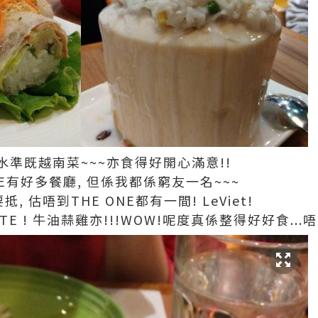
準既越南菜~~~亦食得好開心滿意!!
NE有好多餐廳, 但係我都係窮友一名~~~
, 估唔到THE ONE都有一間! LeViet!
VORITE ! 牛油蒜雞亦!!!WOW!呢度真係整得好好食..