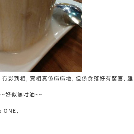
, 冇影到相, 賣相真係麻麻地, 但係食落好有驚喜, 
~好似無咁油~~
 ONE,