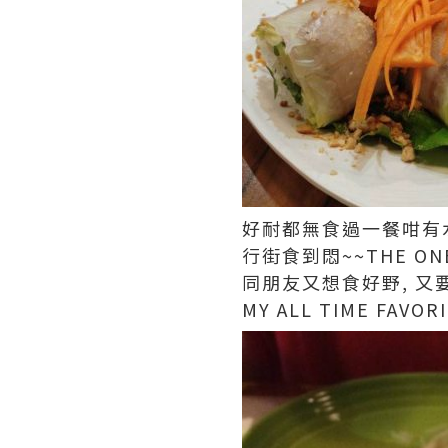
好耐都無食過一餐咁有水
行街食到悶~~THE O
同朋友又想食好野, 又要抵
MY ALL TIME FA