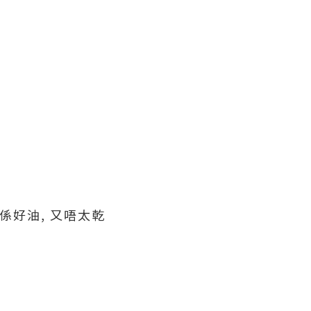
.唔係好油, 又唔太乾