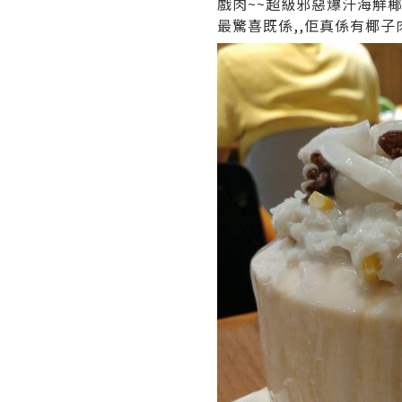
戲肉~~超級邪惡爆汗海觧椰子
最驚喜既係,,佢真係有椰子肉