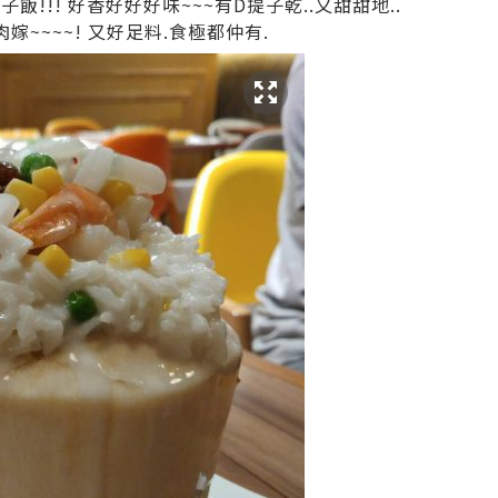
飯!!! 好香好好好味~~~有D提子乾..又甜甜地..
嫁~~~~! 又好足料.食極都仲有.