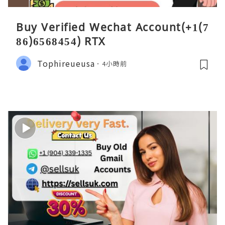
Buy Verified Wechat Account(+1(7
86)6568454) RTX
Tophireueusa
4小時前