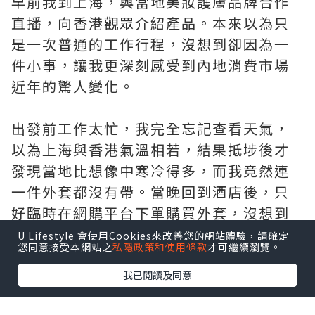
早前我到上海，與當地美妝護膚品牌合作
直播，向香港觀眾介紹產品。本來以為只
是一次普通的工作行程，沒想到卻因為一
件小事，讓我更深刻感受到內地消費市場
近年的驚人變化。
出發前工作太忙，我完全忘記查看天氣，
以為上海與香港氣溫相若，結果抵埗後才
發現當地比想像中寒冷得多，而我竟然連
一件外套都沒有帶。當晚回到酒店後，只
好臨時在網購平台下單購買外套，沒想到
大約30分鐘後，外賣員已經把衣服送到酒
U Lifestyle 會使用Cookies來改善您的網站體驗，請確定
您同意接受本網站之
私隱政策和使用條款
才可繼續瀏覽。
店門口。
我已閱讀及同意
這件看似平常的小事，卻讓我真正感受