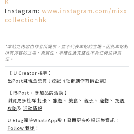
K
Instagram:
www.instagram.com/mixx
collectionhk
*本站之內容由作者所提供，並不代表本站的立場。因此本站對
所有博客的立場、真實性、準確性及完整性不負任何法律責
任。
【 U Creator 招募 】
出Post賺現金獎賞 l
登記《社群創作有價企劃》
【 睇Post + 參加品牌活動 】
瀏覽更多社群
打卡
丶
旅遊
丶
美食
丶
親子
丶
寵物
丶
扮靚
攻略
及
活動情報
U Blog開咗WhatsApp啦！發掘更多吃喝玩樂資訊！
Follow 我哋
！