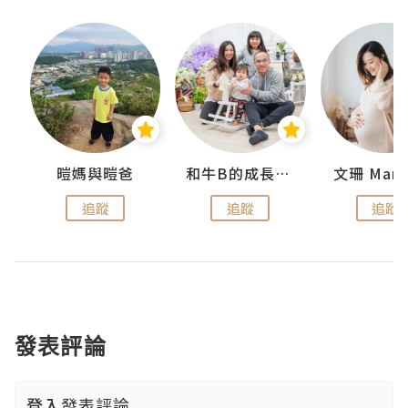
 Swan
暟媽與暟爸
和牛B的成長日記
文珊 ManS
追蹤
追蹤
追蹤
發表評論
登入
發表評論