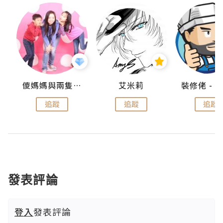
點滴
儍媽媽與兩隻小魔怪之家
艾米莉
追蹤
追蹤
追蹤
發表評論
登入
發表評論