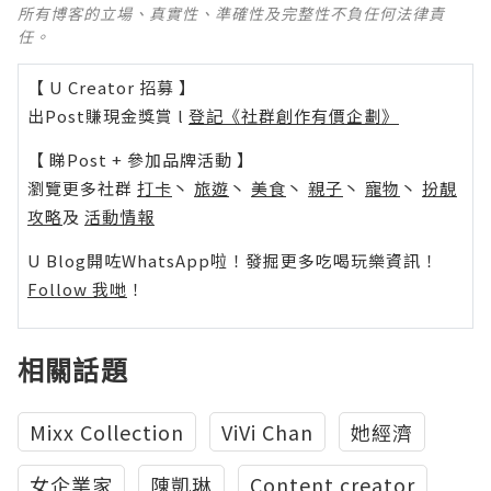
所有博客的立場、真實性、準確性及完整性不負任何法律責
任。
【 U Creator 招募 】
出Post賺現金獎賞 l
登記《社群創作有價企劃》
【 睇Post + 參加品牌活動 】
瀏覽更多社群
打卡
丶
旅遊
丶
美食
丶
親子
丶
寵物
丶
扮靚
攻略
及
活動情報
U Blog開咗WhatsApp啦！發掘更多吃喝玩樂資訊！
Follow 我哋
！
相關話題
Mixx Collection
ViVi Chan
她經濟
女企業家
陳凱琳
Content creator