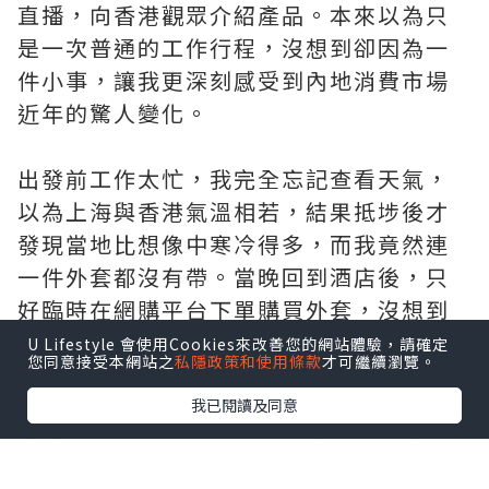
直播，向香港觀眾介紹產品。本來以為只
是一次普通的工作行程，沒想到卻因為一
件小事，讓我更深刻感受到內地消費市場
近年的驚人變化。
出發前工作太忙，我完全忘記查看天氣，
以為上海與香港氣溫相若，結果抵埗後才
發現當地比想像中寒冷得多，而我竟然連
一件外套都沒有帶。當晚回到酒店後，只
好臨時在網購平台下單購買外套，沒想到
大約30分鐘後，外賣員已經把衣服送到酒
U Lifestyle 會使用Cookies來改善您的網站體驗，請確定
您同意接受本網站之
私隱政策和使用條款
才可繼續瀏覽。
店門口。
我已閱讀及同意
這件看似平常的小事，卻讓我真正感受
到，內地部分城市的消費模式，早已進入