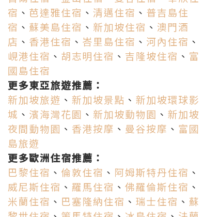
宿
、
芭達雅住宿
、
清邁住宿
、
普吉島住
宿
、
蘇美島住宿
、
新加坡住宿
、
澳門酒
店
、
香港住宿
、
峇里島住宿
、
河內住宿
、
峴港住宿
、
胡志明住宿
、
吉隆坡住宿
、
富
國島住宿
更多東亞旅遊推薦：
新加坡旅遊
、
新加坡景點
、
新加坡環球影
城
、
濱海灣花園
、
新加坡動物園
、
新加坡
夜間動物園
、
香港按摩
、
曼谷按摩
、
富國
島旅遊
更多歐洲住宿推薦：
巴黎住宿
、
倫敦住宿
、
阿姆斯特丹住宿
、
威尼斯住宿
、
羅馬住宿
、
佛羅倫斯住宿
、
米蘭住宿
、
巴塞隆納住宿
、
瑞士住宿
、
蘇
黎世住宿
、
策馬特住宿
、
冰島住宿
、
法蘭