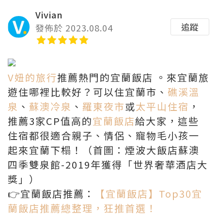
Vivian
追蹤
發佈於 2023.08.04
V妞的旅行
推薦熱門的宜蘭飯店 。來宜蘭旅
遊住哪裡比較好？可以住宜蘭市、
礁溪溫
泉
、
蘇澳冷泉
、
羅東夜市
或
太平山住宿
，
推薦3家CP值高的
宜蘭飯店
給大家，這些
住宿都很適合親子、情侶、寵物毛小孩一
起來宜蘭下榻！（首圖：煙波大飯店蘇澳
四季雙泉館-2019年獲得「世界奢華酒店大
獎」）
👉宜蘭飯店推薦：
【宜蘭飯店】Top30宜
蘭飯店推薦總整理，狂推首選！