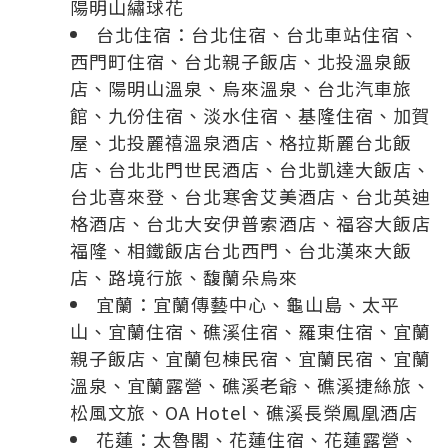
陽明山繡球花
台北住宿：
台北住宿
、
台北車站住宿
、
西門町住宿
、
台北親子飯店
、
北投溫泉飯
店
、
陽明山溫泉
、
烏來溫泉
、
台北汽車旅
館
、
九份住宿
、
淡水住宿
、
基隆住宿
、
加賀
屋
、
北投麗禧溫泉酒店
、
格拉斯麗台北飯
店
、
台北北門世民酒店
、
台北凱達大飯店
、
台北喜來登
、
台北寒舍艾美酒店
、
台北英迪
格酒店
、
台北大安伊普索酒店
、
福容大飯店
福隆
、
相鐵飯店台北西門
、
台北漢來大飯
店
、
路境行旅
、
馥蘭朵烏來
宜蘭：
宜蘭傳藝中心
、
龜山島
、
太平
山
、
宜蘭住宿
、
礁溪住宿
、
羅東住宿
、
宜蘭
親子飯店
、
宜蘭包棟民宿
、
宜蘭民宿
、
宜蘭
溫泉
、
宜蘭露營
、
礁溪老爺
、
礁溪捷絲旅
、
松風文旅
、
OA Hotel
、
礁溪長榮鳳凰酒店
花蓮：
太魯閣
、
花蓮住宿
、
花蓮露營
、