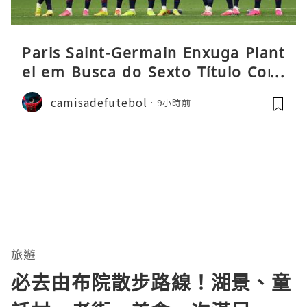
Paris Saint-Germain Enxuga Plant
el em Busca do Sexto Título Cons
ecutivo da Liga
camisadefutebol
9小時前
旅遊
必去由布院散步路線！湖景、童