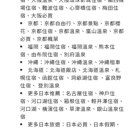
場住宿
、
難波住宿
、
心齋橋住宿
、
梅田住
宿
、
大阪必買
京都：
京都自由行
、
京都景點
、
京都櫻
花
、
京都住宿
、
京都溫泉
、
嵐山溫泉
、
京都
必買
、
京都楓葉
福岡：
福岡住宿
、
福岡溫泉
、
熊本住
宿
、
由布院住宿
、
別府溫泉
沖繩：
沖繩住宿
、
沖繩溫泉
、
沖繩租車
北海道：
北海道飯店
、
北海道溫泉
、
札
幌住宿
、
函館住宿
、
洞爺湖住宿
、
富良野
住宿
、
登別溫泉
更多日本推薦：
名古屋住宿
、
神戶住
宿
、
河口湖住宿
、
箱根住宿
、
輕井澤住宿
、
河口湖
、
橫濱住宿
、
草津溫泉
、
銀山溫泉住
宿
更多日本旅遊：
日本必買
、
日本假期
、