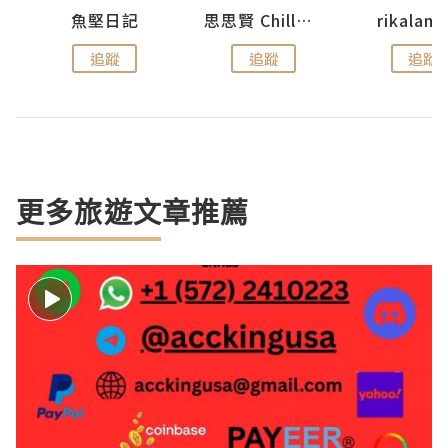
urnal
魚堅日記
思思賢 ChillMyBabe
rikala
追蹤
追蹤
追蹤
更多旅遊文章推薦