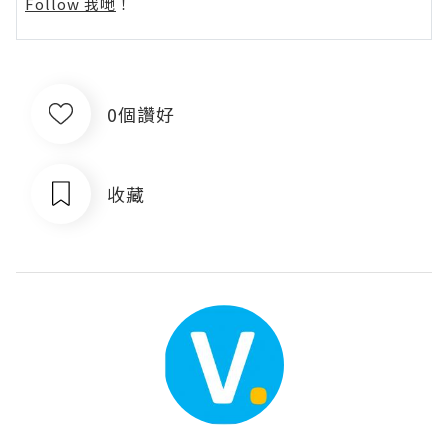
Follow 我哋
！
0個讚好
收藏