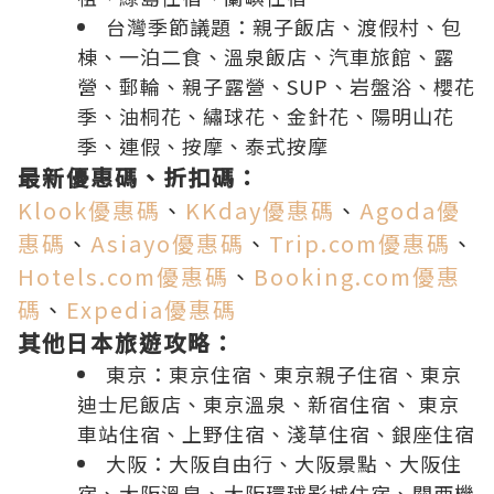
台灣季節議題：
親子飯店
、
渡假村
、
包
棟
、
一泊二食
、
溫泉飯店
、
汽車旅館
、
露
營
、
郵輪
、
親子露營
、
SUP
、
岩盤浴
、
櫻花
季
、
油桐花
、
繡球花
、
金針花
、
陽明山花
季
、
連假
、
按摩
、
泰式按摩
最新優惠碼、折扣碼：
Klook優惠碼
、
KKday優惠碼
、
Agoda優
惠碼
、
Asiayo優惠碼
、
Trip.com優惠碼
、
Hotels.com優惠碼
、
Booking.com優惠
碼
、
Expedia優惠碼
其他日本旅遊攻略：
東京：
東京住宿
、
東京親子住宿
、
東京
迪士尼飯店
、
東京溫泉
、
新宿住宿
、
東京
車站住宿
、
上野住宿
、
淺草住宿
、
銀座住宿
大阪：
大阪自由行
、
大阪景點
、
大阪住
宿
、
大阪溫泉
、
大阪環球影城住宿
、
關西機