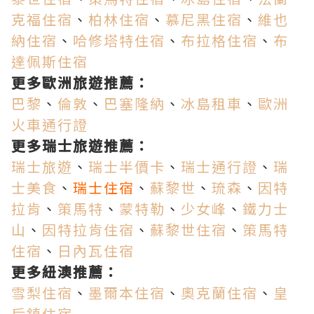
克福住宿
、
柏林住宿
、
慕尼黑住宿
、
維也
納住宿
、
哈修塔特住宿
、
布拉格住宿
、
布
達佩斯住宿
更多歐洲旅遊推薦：
巴黎
、
倫敦
、
巴塞隆納
、
冰島租車
、
歐洲
火車通行證
更多瑞士旅遊推薦：
瑞士旅遊
、
瑞士半價卡
、
瑞士通行證
、
瑞
士美食
、
瑞士住宿
、
蘇黎世
、
琉森
、
因特
拉肯
、
策馬特
、
蒙特勒
、
少女峰
、
鐵力士
山
、
因特拉肯住宿
、
蘇黎世住宿
、
策馬特
住宿
、
日內瓦住宿
更多紐澳推薦：
雪梨住宿
、
墨爾本住宿
、
奧克蘭住宿
、
皇
后鎮住宿