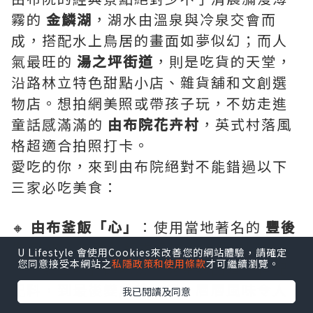
日本九州超人氣溫泉小鎮
由布院
（Yufuin）
，不只擁有迷人的自然風光與
豐富溫泉資源，更融合藝術、人文與甜點
美食，吸引無數遊客前來慢活旅行。無論
是搭乘經典觀光列車
由布院之森
抵達，還
是自駕前往，都能輕鬆享受這座被群山環
抱的詩意小鎮。
由布院的經典景點絕對少不了清晨瀰漫薄
霧的
金鱗湖
，湖水由溫泉與冷泉交會而
成，搭配水上鳥居的畫面如夢似幻；而人
U Lifestyle 會使用Cookies來改善您的網站體驗，請確定
您同意接受本網站之
私隱政策和使用條款
才可繼續瀏覽。
氣最旺的
湯之坪街道
，則是吃貨的天堂，
沿路林立特色甜點小店、雜貨舖和文創選
我已閱讀及同意