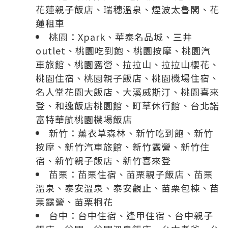
花蓮親子飯店
、
瑞穗溫泉
、
煙波太魯閣
、
花
蓮租車
桃園：
Xpark
、
華泰名品城
、
三井
outlet
、
桃園吃到飽
、
桃園按摩
、
桃園汽
車旅館
、
桃園露營
、
拉拉山
、
拉拉山櫻花
、
桃園住宿
、
桃園親子飯店
、
桃園機場住宿
、
名人堂花園大飯店
、
大溪威斯汀
、
桃園喜來
登
、
和逸飯店桃園館
、
町草休行館
、
台北諾
富特華航桃園機場飯店
新竹：
薰衣草森林
、
新竹吃到飽
、
新竹
按摩
、
新竹汽車旅館
、
新竹露營
、
新竹住
宿
、
新竹親子飯店
、
新竹喜來登
苗栗：
苗栗住宿
、
苗栗親子飯店
、
苗栗
溫泉
、
泰安溫泉
、
泰安觀止
、
苗栗包棟
、
苗
栗露營
、
苗栗桐花
台中：
台中住宿
、
逢甲住宿
、
台中親子