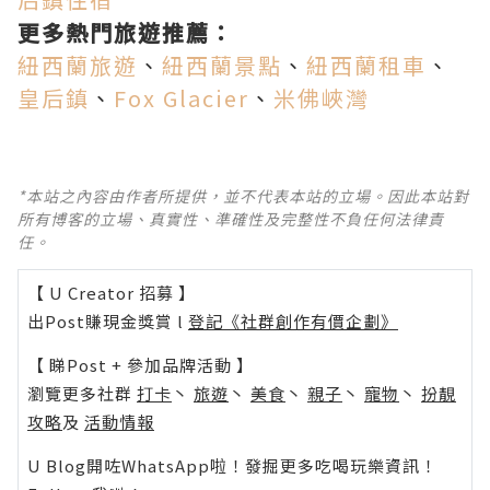
更多熱門旅遊推薦：
紐西蘭旅遊
、
紐西蘭景點
、
紐西蘭租車
、
皇后鎮
、
Fox Glacier
、
米佛峽灣
*本站之內容由作者所提供，並不代表本站的立場。因此本站對
所有博客的立場、真實性、準確性及完整性不負任何法律責
任。
【 U Creator 招募 】
出Post賺現金獎賞 l
登記《社群創作有價企劃》
【 睇Post + 參加品牌活動 】
瀏覽更多社群
打卡
丶
旅遊
丶
美食
丶
親子
丶
寵物
丶
扮靚
攻略
及
活動情報
U Blog開咗WhatsApp啦！發掘更多吃喝玩樂資訊！