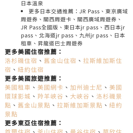
日本溫泉
更多日本交通推薦：
JR Pass
、
東京廣域
周遊券
、
關西周遊卡
、
關西廣域周遊券
、
JR Pass全國版
、
東日本jr pass
、
西日本jr
pass
、
北海道jr pass
、
九州jr pass
、
日本
租車
、
昇龍道巴士周遊券
更多美國住宿推薦：
洛杉磯住宿
、
舊金山住宿
、
拉斯維加斯住
宿
、
紐約住宿
更多美國旅遊推薦：
美國租車
、
美國網卡
、
加州迪士尼
、
美國
環球影城
、
羚羊峽谷
、
大峽谷
、
洛杉磯景
點
、
舊金山景點
、
拉斯維加斯景點
、
紐約
景點
更多東亞住宿推薦：
首爾住宿
、
釜山住宿
、
曼谷住宿
、
華欣住