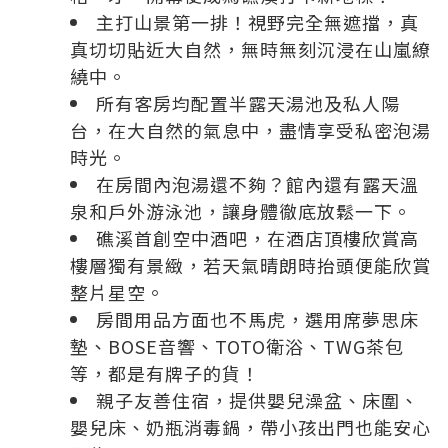
主打山景第一排！視野完全無遮擋，真
真切切貼近大自然，無時無刻沉浸在山嵐繚
繞中。
所有客房均配置半露天湯池及私人陽
台，在大自然的氣息中，盡情享受私密泡湯
時光。
在房間內泡湯還不夠？館內還有露天溫
泉和戶外游泳池，讓身體徹底放鬆一下。
礁溪首創空中酒吧，在酒店頂樓欣賞高
樓層獨有景緻，若天氣晴朗時抬頭便能欣賞
整片星空。
房間用品方面也不馬虎，選用席夢思床
墊、BOSE音響、TOTO衛浴、TWG茶包
等，都是有牌子的貨！
親子友善住宿，提供嬰兒澡盆、床圍、
嬰兒床、奶瓶消毒鍋，帶小孩出門也能安心