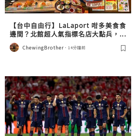
【台中自由行】LaLaport 咁多美食食
邊間？北館超人氣指標名店大點兵，深
度實測日本直送「北丸」職人料理與南
ChewingBrother
14分鐘前
館 LOPIA 超市神級熟食區！