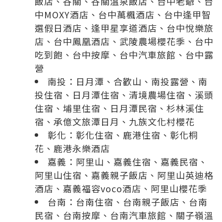
飯店
、
谷關
、
谷關溫泉飯店
、
台中老爺
、
台
中MOXY酒店
、
台中萬楓酒店
、
台中逢甲智
選假日酒店
、
逢甲星享道酒店
、
台中悅樂旅
店
、
台中鳳凰酒店
、
武陵農場櫻花季
、
台中
吃到飽
、
台中按摩
、
台中汽車旅館
、
台中露
營
南投：
日月潭
、
合歡山
、
南投露營
、
南
投住宿
、
日月潭住宿
、
清境農場住宿
、
溪頭
住宿
、
埔里住宿
、
日月潭民宿
、
杉林溪住
宿
、
承億文旅潭日月
、
九族文化村櫻花
彰化：
彰化住宿
、
鹿港住宿
、
彰化桐
花
、
鹿港永樂酒店
嘉義：
阿里山
、
嘉義住宿
、
嘉義民宿
、
阿里山住宿
、
嘉義親子飯店
、
阿里山英迪格
酒店
、
嘉義福容voco酒店
、
阿里山櫻花季
台南：
台南住宿
、
台南親子飯店
、
台南
民宿
、
台南按摩
、
台南汽車旅館
、
關子嶺溫