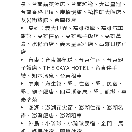
泉
、
台南晶英酒店
、
台南和逸
、
大員皇冠
、
台南香格里拉
、
康橋慢旅
、
禧榕軒大飯店
、
友愛街旅館
、
台南按摩
高雄：
義大世界
、
高雄按摩
、
高雄汽車
旅館
、
高雄住宿
、
高雄親子飯店
、
高雄萬
豪
、
承億酒店
、
義大皇家酒店
、
高雄日航酒
店
台東：
台東熱氣球
、
台東住宿
、
台東親
子飯店
、
THE GAYA HOTEL
、
台東伴手
禮
、
知本溫泉
、
台東租車
屏東：
海生館
、
墾丁住宿
、
墾丁民宿
、
墾丁親子飯店
、
四重溪溫泉
、
墾丁凱撒
、
華
泰瑞苑
澎湖：
澎湖花火節
、
澎湖住宿
、
澎湖名
產
、
澎澄飯店
、
澎湖租車
外島：
小琉球
、
小琉球民宿
、
金門
、
馬
祖
、
綠島住宿
、
蘭嶼住宿