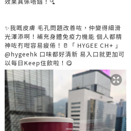
效果真係唔錯！🫗
✨我嘅皮膚 毛孔問題改善咗，仲變得細滑
光澤添啊！補充身體免疫力機能 個人都精
神咗冇咁容易疲倦！🥛「 HYGEE CH+ 」
@hygeehk 口味都好清新 易入口就更加可
以每日Keep住飲啦！😋