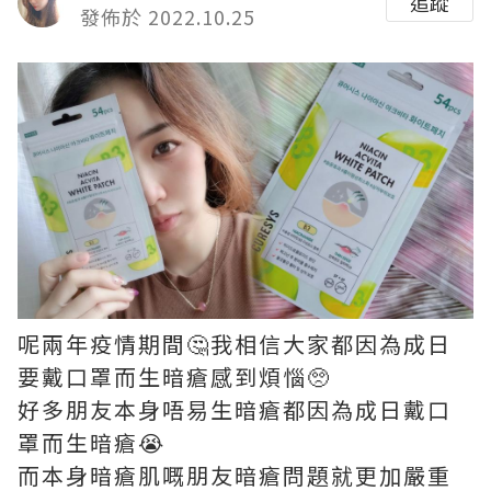
追蹤
發佈於 2022.10.25
呢兩年疫情期間🤔我相信大家都因為成日
要戴口罩而生暗瘡感到煩惱🥺
好多朋友本身唔易生暗瘡都因為成日戴口
罩而生暗瘡😭
而本身暗瘡肌嘅朋友暗瘡問題就更加嚴重