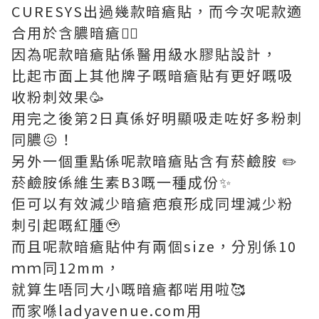
CURESYS出過幾款暗瘡貼，而今次呢款適
合用於含膿暗瘡👍🏻
因為呢款暗瘡貼係醫用級水膠貼設計，
比起市面上其他牌子嘅暗瘡貼有更好嘅吸
收粉刺效果🥳
用完之後第2日真係好明顯吸走咗好多粉刺
同膿😖！
另外一個重點係呢款暗瘡貼含有菸鹼胺 ✏️
菸鹼胺係維生素B3嘅一種成份✨
佢可以有效減少暗瘡疤痕形成同埋減少粉
刺引起嘅紅腫🥹
而且呢款暗瘡貼仲有兩個size，分別係10
ｍｍ同12mm，
就算生唔同大小嘅暗瘡都啱用啦🥰
而家喺ladyavenue.com用