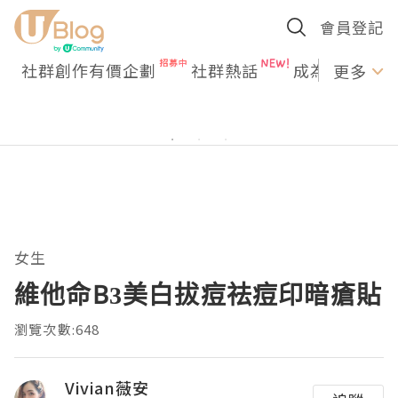
會員登記
社群創作有價企劃
社群熱話
成為U Creato
更多
女生
維他命B3美白拔痘祛痘印暗瘡貼
瀏覽次數:648
Vivian薇安