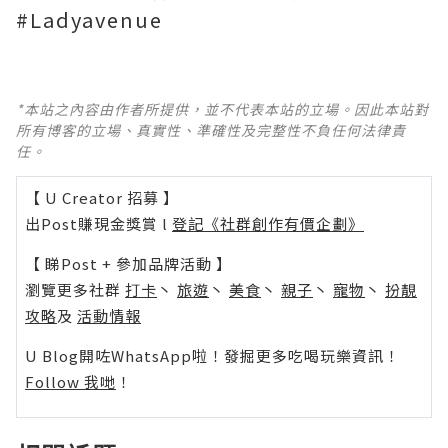
#Ladyavenue
*本站之內容由作者所提供，並不代表本站的立場。因此本站對
所有博客的立場、真實性、準確性及完整性不負任何法律責
任。
【 U Creator 招募 】
出Post賺現金獎賞 l
登記《社群創作有價企劃》
【 睇Post + 參加品牌活動 】
瀏覽更多社群
打卡
丶
旅遊
丶
美食
丶
親子
丶
寵物
丶
扮靚
攻略
及
活動情報
U Blog開咗WhatsApp啦！發掘更多吃喝玩樂資訊！
Follow 我哋
！