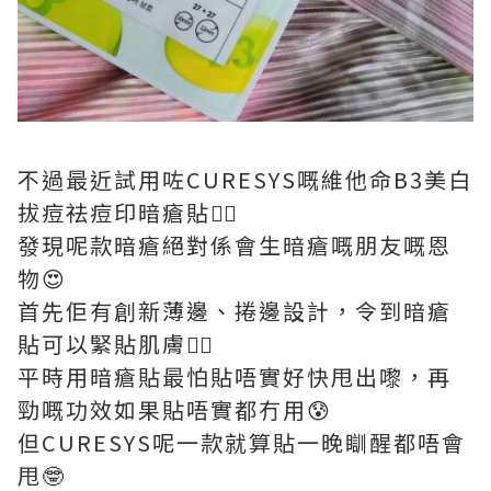
不過最近試用咗CURESYS嘅維他命B3美白
拔痘祛痘印暗瘡貼👆🏻
發現呢款暗瘡絕對係會生暗瘡嘅朋友嘅恩
物😍
首先佢有創新薄邊、捲邊設計，令到暗瘡
貼可以緊貼肌膚👍🏻
平時用暗瘡貼最怕貼唔實好快甩出嚟，再
勁嘅功效如果貼唔實都冇用😰
但CURESYS呢一款就算貼一晚瞓醒都唔會
甩🤓