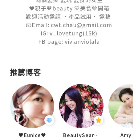
❤️親子🧡beauty 💛美食💚開箱

歡迎活動邀請 ·產品試用· 邀稿 

📧Email: cwt.chau@gmail.com

IG: v_lovetung(15k)

FB page: vivianviolala
推薦博客
h 夏沫
♥Eunice♥
BeautySearch
Amy N