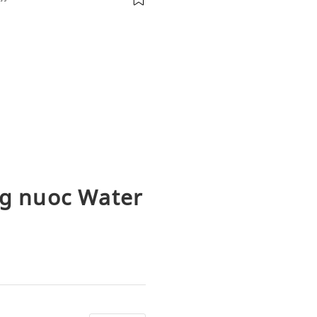
g nuoc Water