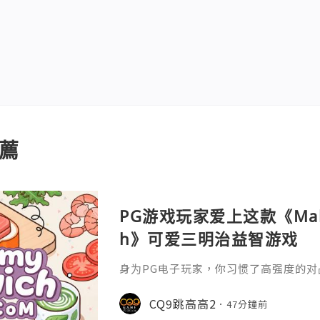
薦
PG游戏玩家爱上这款《Make 
h》可爱三明治益智游戏
身为PG电子玩家，你习惯了高强度的
一处能让思绪沉淀的舒适角落。《Make m
一款让人惊艳的疗愈系益智游戏，以手
CQ9跳高高2
47分鐘前
氛围中挑战你的细节观察力与逻辑判断