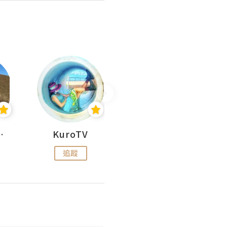
H 出走
KuroTV
Hikipedia 山上山下
追蹤
追蹤