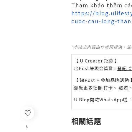
Tham khảo thêm các 
https://blog.ulifes
cuoc-cau-long-tha
*本站之內容由作者所提供，
【 U Creator 招募 】
出Post賺現金獎賞 l
登記《
【 睇Post + 參加品牌活動 
瀏覽更多社群
打卡
丶
旅遊
U Blog開咗WhatsAp
相關話題
0