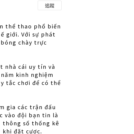
追蹤
n thể thao phổ biến
ế giới. Với sự phát
u bóng chày trực
 nhà cái uy tín và
u năm kinh nghiệm
y tắc chơi để có thể
m gia các trận đấu
c vào đội bạn tin là
, thông số thống kê
 khi đặt cược.