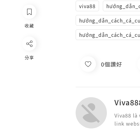
viva88
hướng_dẫn_c
hướng_dẫn_cách_cá_cư
收藏
hướng_dẫn_cách_cá_cư
分享
0個讚好
Viva88
Viva88 là
link websi