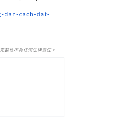
g-dan-cach-dat-
及完整性不負任何法律責任。