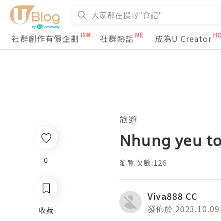
社群創作有價企劃
社群熱話
成為U Creator
旅遊
Nhung yeu to
0
瀏覽次數:126
Viva888 CC
發佈於 2023.10.09
收藏