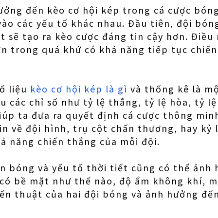
ưởng đến kèo cơ hội kép trong cá cược bóng
vào các yếu tố khác nhau. Đầu tiên, đội bón
t sẽ tạo ra kèo cược đáng tin cậy hơn. Điều 
ơn trong quá khứ có khả năng tiếp tục chiế
số liệu
kèo cơ hội kép là gì
và thống kê là mộ
u các chỉ số như tỷ lệ thắng, tỷ lệ hòa, tỷ l
giúp ta đưa ra quyết định cá cược thông min
in về đội hình, trụ cột chấn thương, hay kỷ 
hả năng chiến thắng của mỗi đội.
ân bóng và yếu tố thời tiết cũng có thể ảnh
 có bề mặt như thế nào, độ ẩm không khí, 
iến thuật của hai đội bóng và ảnh hưởng đến