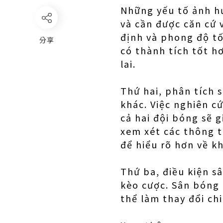
Những yếu tố ảnh h
và cần được căn cứ 
định và phong độ tố
分享
có thành tích tốt h
lai.
Thứ hai, phân tích 
khác. Việc nghiên cứ
cả hai đội bóng sẽ 
xem xét các thông t
để hiểu rõ hơn về k
Thứ ba, điều kiện s
kèo cược. Sân bóng
thể làm thay đổi ch