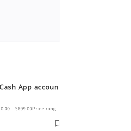
d Cash App accoun
0.00 – $699.00Price rang
ified Cash App Accounts fo
 you afraid to buy our Veri