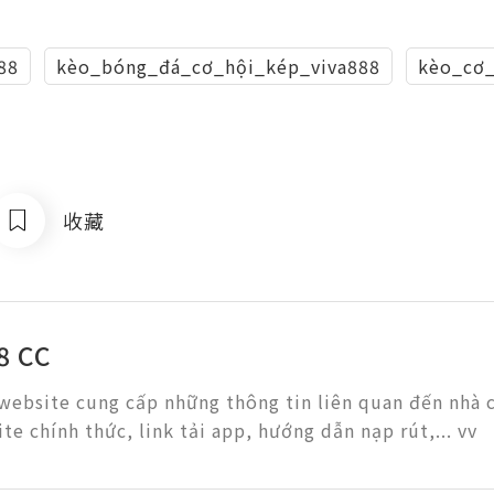
88
kèo_bóng_đá_cơ_hội_kép_viva888
kèo_cơ_
收藏
8 CC
 website cung cấp những thông tin liên quan đến nhà c
te chính thức, link tải app, hướng dẫn nạp rút,... vv