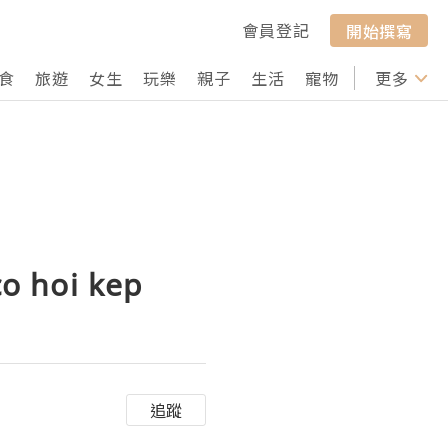
會員登記
開始撰寫
食
旅遊
女生
玩樂
親子
生活
寵物
行山
更多
打卡
o hoi kep
追蹤